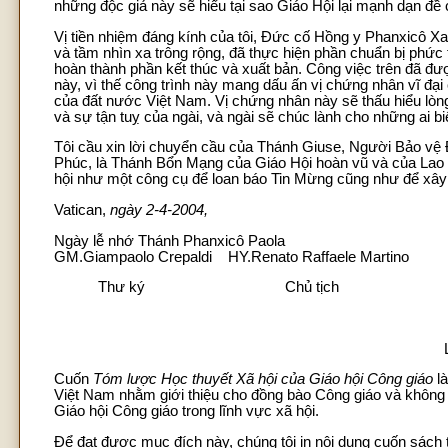
những độc giả này sẽ hiểu tại sao Giáo Hội lại mạnh dạn đề 
Vị tiền nhiệm đáng kính của tôi, Đức cố Hồng y Phanxicô X
và tầm nhìn xa trông rộng, đã thực hiện phần chuẩn bị phức
hoàn thành phần kết thúc và xuất bản. Công việc trên đã đư
này, vì thế công trình này mang dấu ấn vị chứng nhân vĩ đại
của đất nước Việt Nam. Vị chứng nhân này sẽ thấu hiểu lòng 
và sự tận tuỵ của ngài, và ngài sẽ chúc lành cho những ai bi
Tôi cầu xin lời chuyển cầu của Thánh Giuse, Người Bảo v
Phúc, là Thánh Bổn Mạng của Giáo Hội hoàn vũ và của Lao đ
hội như một công cụ để loan báo Tin Mừng cũng như để xây
Vatican,
ngày 2-4-2004,
Ngày lễ nhớ Thánh Phanxicô Paola
GM.Giampaolo Crepaldi HY.Renato Raffaele Martino
Thư ký Chủ tịch
Cuốn
Tóm lược Học thuyết Xã hội của Giáo hội Công giáo
là
Việt Nam nhằm giới thiệu cho đồng bào Công giáo và khôn
Giáo hội Công giáo trong lĩnh vực xã hội.
Để đạt được mục đích này, chúng tôi in nội dung cuốn sách 