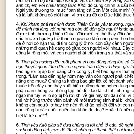
một ơn cứu độ toàn diện và trọn vẹn, từ niềm Hy Vọng vào 
anh chị em với nhau trong Đức Kitô
: đó cũng chính là dấu b
Ngài yêu thương tới mức “ban tặng cả Con Một của mình” (G
và là luật không có giới hạn, vì ơn cứu độ do Đức Kitô thực h
4
.
Khi khám phá ra mình được Thiên Chúa yêu thương, người 
để mình hài lòng với mình mà còn để đến gặp người khác q
được tình thương Thiên Chúa “đổi mới” có thể thay đổi các 
cấu trúc xã hội. Họ trở thành người có khả năng đem hoà b
đệ ở nơi có hận thù, đi tìm công lý ở nơi còn đầy cảnh ngườ
những mối quan hệ đang có giữa con người với nhau. Đây ch
công lý rộng mở, và con người phát triển trong sự thật và s
5
.
Tình yêu hướng đến một phạm vi hoạt động rộng lớn và Gi
học thuyết quan tâm đến con người toàn diện và được gửi tớ
bao người bị áp bức đang chờ công lý, biết bao người thất 
trọng. “Làm sao đến ngày hôm nay vẫn còn người phải chết đ
nắng che mưa? Chúng ta không bao giờ liệt kê hết danh sác
thuộc trên đây còn thấy xuất hiện những dạng nghèo túng 
phận dân chúng và những tập thể dồi dào tài chính, nhưng c
ngập ma tuý, vì lo sợ bị bỏ rơi khi về già hay khi đau ốm, vì 
thể hờ hững trước viễn cảnh về môi trường sinh thái bị khủ
không còn người ở hay trở nên rất khắc nghiệt đối với con
nào cũng bị các cuộc chiến tàn khốc đe doạ? Hoặc hờ hững
4
biệt là trẻ em?”
.
6
.
Tình yêu Kitô giáo sẽ đưa chúng ta tới chỗ tố cáo, đề ngh
sự hoạt động tích cực để tất cả những ai thành thật coi trọ