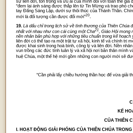
sự liên đới, tôn trọng và ưu ái của mình đối với toàn thể gia
“đem lại ánh sáng được thắp lên từ Tin Mừng và trao phó 
tay Đấng Sáng Lập, dưới sự thôi thúc của Thánh Thần. Chín
20
mới là đối tượng cần được đổi mới”
.
19.
Là dấu chỉ trong lịch sử về tình thương của Thiên Chúa 
21
nhất với nhau như con cái cùng một Cha
, Giáo Hội mong m
nền nhân bản phù hợp với những tiêu chuẩn trong kế hoạch 
liên đới có thể tạo ra một trật tự xã hội, kinh tế và chính trị
được khai sinh trong hoà bình, công lý và liên đới. Nền nhâ
vun trồng các đức tính luân lý và xã hội nơi bản thân mình v
huệ Chúa, một thế hệ mới gồm những con người mới sẽ đượ
“Cần phải lấy chiều hướng thần học để vừa giải thí
C
KẾ HO
CỦA THIÊN C
I. HOẠT ĐỘNG GIẢI PHÓNG CỦA THIÊN CHÚA TRONG