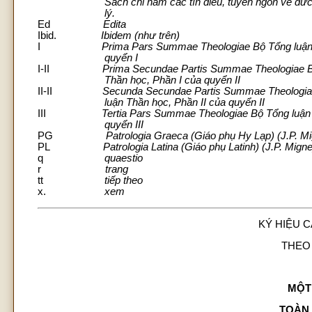
Sách chỉ nam các tín điều, tuyên ngôn về đức ti
lý.
Ed
Edita
Ibid.
Ibidem (như trên)
I
Prima Pars Summae Theologiae Bộ Tổng luận
quyển I
I-II
Prima Secundae Partis Summae Theologiae B
Thần học, Phần I của quyển II
II-II
Secunda Secundae Partis Summae Theologia
luận Thần học, Phần II của quyển II
III
Tertia Pars Summae Theologiae Bộ Tổng luận
quyển III
PG
Patrologia Graeca (Giáo phụ Hy Lạp) (J.P. M
PL
Patrologia Latina (Giáo phụ Latinh) (J.P. Migne
q
quaestio
r
trang
tt
tiếp theo
x.
xem
KÝ HIỆU 
THEO
MỘT
TOÀN 