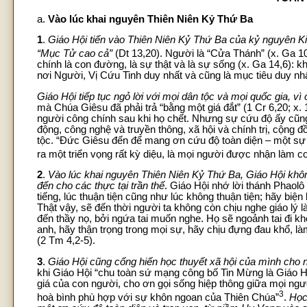
a.
Vào lúc khai nguyên Thiên Niên Kỷ Thứ Ba
1
.
Giáo Hội tiến vào Thiên Niên Kỷ Thứ Ba của kỷ nguyên Ki
“Mục Tử cao cả”
(Dt 13,20). Người là “Cửa Thánh” (x. Ga 
chính là con đường, là sự thật và là sự sống (x. Ga 14,6):
nơi Người, Vị Cứu Tinh duy nhất và cũng là mục tiêu duy nhấ
Giáo Hội tiếp tục ngỏ lời với mọi dân tộc và mọi quốc gia, 
mà Chúa Giêsu đã phải trả “bằng một giá đắt” (1 Cr 6,20; x
người công chính sau khi họ chết. Nhưng sự cứu độ ấy cũng 
động, công nghệ và truyền thông, xã hội và chính trị, cộng
tộc. “Đức Giêsu đến để mang ơn cứu độ toàn diện – một sự 
ra một triển vọng rất kỳ diệu, là mọi người được nhận làm 
2
.
Vào lúc khai nguyên Thiên Niên Kỷ Thứ Ba, Giáo Hội kh
đến cho các thực tại trần thế
. Giáo Hội nhớ lời thánh Phaolô
tiếng, lúc thuận tiện cũng như lúc không thuận tiện; hãy biệ
Thật vậy, sẽ đến thời người ta không còn chịu nghe giáo l
đến thầy nọ, bởi ngứa tai muốn nghe. Họ sẽ ngoảnh tai đi
anh, hãy thận trọng trong mọi sự, hãy chịu đựng đau khổ, 
(2 Tm 4,2-5).
3
.
Giáo Hội cũng cống hiến học thuyết xã hội của mình cho
khi Giáo Hội “chu toàn sứ mạng công bố Tin Mừng là Giáo 
giá của con người, cho ơn gọi sống hiệp thông giữa mọi ngườ
3
hoà bình phù hợp với sự khôn ngoan của Thiên Chúa”
.
Học