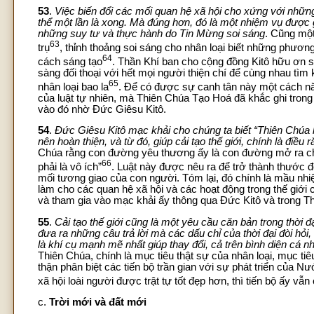
53
.
Việc biến đổi các mối quan hệ xã hội cho xứng với nhữn
thể một lần là xong. Mà đúng hơn, đó là một nhiệm vụ được 
những suy tư và thực hành do Tin Mừng soi sáng
. Cũng mộ
63
trụ
, thỉnh thoảng soi sáng cho nhân loại biết những phươ
64
cách sáng tạo
. Thần Khí ban cho cộng đồng Kitô hữu ơn so
sàng đối thoại với hết mọi người thiện chí để cùng nhau tìm
65
nhân loại bao la
. Để có được sự canh tân này một cách năn
của luật tự nhiên, mà Thiên Chúa Tạo Hoá đã khắc ghi trong
vào đó nhờ Đức Giêsu Kitô.
54
.
Đức Giêsu Kitô mạc khải cho chúng ta biết “Thiên Chúa l
nên hoàn thiện, và từ đó, giúp cải tạo thế giới, chính là điều 
Chúa rằng con đường yêu thương ấy là con đường mở ra cho
66
phải là vô ích”
. Luật này được nêu ra để trở thành thước đ
mối tương giao của con người. Tóm lại, đó chính là mầu nhi
làm cho các quan hệ xã hội và các hoạt động trong thế giới 
và tham gia vào mạc khải ấy thông qua Đức Kitô và trong 
55
.
Cải tạo thế giới cũng là một yêu cầu căn bản trong thời 
đưa ra những câu trả lời mà các dấu chỉ của thời đại đòi hỏi
là khí cụ mạnh mẽ nhất giúp thay đổi, cả trên bình diện cá nh
Thiên Chúa, chính là mục tiêu thật sự của nhân loại, mục tiêu
thận phân biệt các tiến bộ trần gian với sự phát triển của N
xã hội loài người được trật tự tốt đẹp hơn, thì tiến bộ ấy vẫn 
c.
Trời mới và đất mới