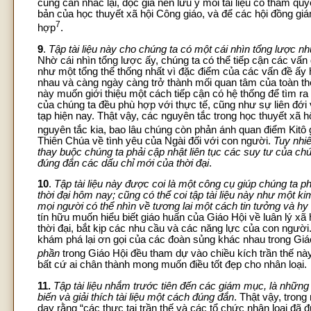
cũng cần nhắc lại, độc giả nên lưu ý mỗi tài liệu có thẩm qu
bản của học thuyết xã hội Công giáo, và để các hội đồng gi
7
hợp
.
9
.
Tập tài liệu này cho chúng ta có một cái nhìn tổng lược 
Nhờ cái nhìn tổng lược ấy, chúng ta có thể tiếp cận các vấn
như một tổng thể thống nhất vì đặc điểm của các vấn đề ấy 
nhau và càng ngày càng trở thành mối quan tâm của toàn thể g
này muốn giới thiệu một cách tiếp cận có hệ thống để tìm ra
của chúng ta đều phù hợp với thực tế, cũng như sự liên đới 
tạp hiện nay. Thật vậy, các nguyên tắc trong học thuyết xã 
nguyên tắc kia, bao lâu chúng còn phản ánh quan điểm Kitô 
Thiên Chúa về tình yêu của Ngài đối với con người.
Tuy nhiê
thay buộc chúng ta phải cập nhật liên tục các suy tư của chú
đúng đắn các dấu chỉ mới của thời đại
.
10
.
Tập tài liệu này được coi là một công cụ giúp chúng ta p
thời đại hôm nay; cũng có thể coi tập tài liệu này như một 
mọi người có thể nhìn về tương lai một cách tin tưởng và h
tín hữu muốn hiểu biết giáo huấn của Giáo Hội về luân lý x
thời đại, bắt kịp các nhu cầu và các năng lực của con người.
khám phá lại ơn gọi của các đoàn sủng khác nhau trong Giáo
phần
trong Giáo Hội đều tham dự vào chiều kích trần thế nà
bất cứ ai chân thành mong muốn điều tốt đẹp cho nhân loại.
11.
Tập tài liệu nhắm trước tiên đến các giám mục, là nhữn
biến và giải thích tài liệu một cách đúng đắn
. Thật vậy, trong
dạy rằng “các thực tại trần thế và các tổ chức nhân loại đ