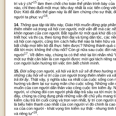
15
trí và ý chí”
làm then chốt cho toàn thể phần trình bày của
nào, chỉ theo đuổi một mục tiêu duy nhất là xúc tiến công 
Đức Kitô đã đến thế gian này là để làm chứng cho sự thật,
16
người ta phục vụ”
.
14.
Thông qua tập tài liệu này, Giáo Hội muốn đóng góp phần 
thiên nhiên và trong xã hội con người, một vấn đề mà các n
khôn ngoan của con người
. Bắt nguồn từ một quá khứ đã c
triết học và thi ca, theo từng thời đại và từng dân tộc, các 
xã hội con người, cũng tìm cách hiểu thế nào là hiện hữu và 
bất chấp mọi tiến bộ đã thực hiện được? Những thành quả con
đắt tới mức không thể chịu nổi? Còn gì nữa sau cuộc đời nà
17
người
. Về điểm này, chúng ta có thể nhớ lại lời nhắn nhủ “
một sự thật căn bản là con người được mời gọi tách riêng ra
con người luôn hướng tới việc
tìm biết chính mình
.
15.
Đời sống con người, xã hội và lịch sử sẽ đi theo hướng 
những câu hỏi về vị trí của con người trong thiên nhiên và x
trả lời ấy
. Thật vậy, ý nghĩa sâu xa nhất của cuộc sống con 
hướng và đem lại sự sung mãn cho cuộc sống. Những vấn nạn
muốn của con người dấn thân vào công cuộc tìm kiếm ấy. Nh
người, vì chúng đòi con người phải đáp trả sâu xa tới mức 
đây, chúng ta cũng đụng phải những vấn đề chủ yếu mang tín
kiếm câu trả lời cuối cùng và trọn vẹn nhất, lý trí con người 
là biểu hiện thanh cao nhất của con người vì đó chính là cao 
xa của con người - khát vọng tìm kiếm sự thật - nhưng tính t
18
và riêng tư”
.