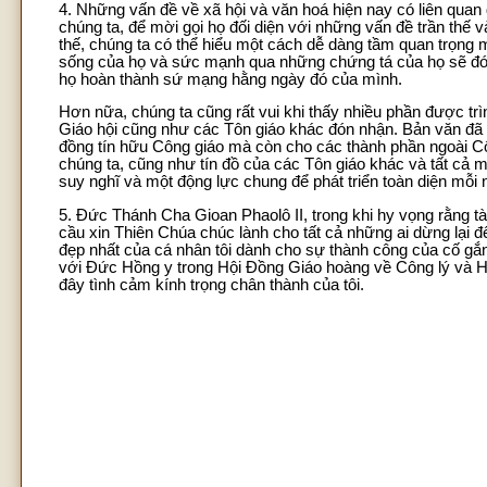
4. Những vấn đề về xã hội và văn hoá hiện nay có liên quan
chúng ta, để mời gọi họ đối diện với những vấn đề trần th
thế, chúng ta có thể hiểu một cách dễ dàng tầm quan trọng 
sống của họ và sức mạnh qua những chứng tá của họ sẽ đóng
họ hoàn thành sứ mạng hằng ngày đó của mình.
Hơn nữa, chúng ta cũng rất vui khi thấy nhiều phần được t
Giáo hội cũng như các Tôn giáo khác đón nhận. Bản văn đã
đồng tín hữu Công giáo mà còn cho các thành phần ngoài Cô
chúng ta, cũng như tín đồ của các Tôn giáo khác và tất cả mọ
suy nghĩ và một động lực chung để phát triển toàn diện mỗi
5. Đức Thánh Cha Gioan Phaolô II, trong khi hy vọng rằng tài
cầu xin Thiên Chúa chúc lành cho tất cả những ai dừng lại 
đẹp nhất của cá nhân tôi dành cho sự thành công của cố gắ
với Đức Hồng y trong Hội Đồng Giáo hoàng về Công lý và Ho
đây tình cảm kính trọng chân thành của tôi.