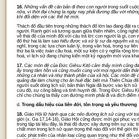
16.
Những vấn đề căn bản đi theo con người trong suốt cuộc
nữa, vì thời đại chúng ta ngày nay phải đương đầu với những
khi đối diện với các thế hệ mới.
Thách đố đầu tiên trong những thách đố lớn lao đang đặt ra
người
. Ranh giới và tương quan giữa thiên nhiên, công nghệ
về thái độ của mình đối với câu trả lời: con người là gì, c
đố thứ hai là làm sao
hiểu được và xử lý sự đa nguyên và sự
nghĩ, trong các lựa chọn luân lý, trong văn hoá, trong sự liên 
thứ ba là việc
toàn cầu hoá
, một sự kiện có ý nghĩa rộng lớ
hoá, vì lịch sử đang chứng kiến một kỷ nguyên mới vừa kha
17.
Các môn đệ của Đức Giêsu Kitô cảm thấy mình cũng đa
ấy trong tâm hồn và cũng muốn cùng với mọi người dấn thân
những cá nhân và như thành phần của xã hội. Các môn đệ 
quảng đại làm chứng cho ân huệ đặc biệt mà Thiên Chúa đã 
người suốt dòng lịch sử; bản thân Ngài đã bước vào lịch sử đ
cứu độ, sự công bằng và tình huynh đệ. Trong Đức Giêsu Kitô
chỉ cho chúng ta thấy con đường mình phải đi và đích điểm m
d.
Trong dấu hiệu của liên đới, tôn trọng và yêu thương
18.
Giáo Hội lữ hành qua các nẻo đường lịch sử cùng với toà
giới (x. Ga 17,14-16), Giáo Hội cũng được mời gọi phục vụ 
trong tập tài liệu đây, là thái độ được xây dựng trên sự xác 
chất men trong lịch sử quan trọng thế nào đối với thế giới t
cuộc phát triển của nhân loại cũng quan trọng như thế đối vớ