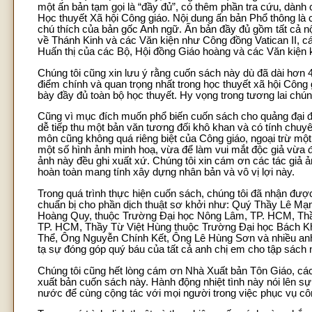
một ấn bản tạm gọi là “đầy đủ”, có thêm phần tra cứu, dành 
Học thuyết Xã hội Công giáo. Nội dung ấn bản Phổ thông l
chú thích của bản gốc Anh ngữ. Ấn bản đầy đủ gồm tất cả 
về Thánh Kinh và các Văn kiện như Công đồng Vatican II, c
Huấn thị của các Bộ, Hội đồng Giáo hoàng và các Văn kiện 
Chúng tôi cũng xin lưu ý rằng cuốn sách này dù đã dài hơn 
điểm chính và quan trọng nhất trong học thuyết xã hội Công g
bày đầy đủ toàn bộ học thuyết. Hy vọng trong tương lai chún
Cũng vì mục đích muốn phổ biến cuốn sách cho quảng đại độ
dễ tiếp thu một bản văn tương đối khô khan và có tính chuy
môn cũng không quá riêng biệt của Công giáo, ngoại trừ một
một số hình ảnh minh hoạ, vừa để làm vui mắt độc giả vừa đ
ảnh này đều ghi xuất xứ. Chúng tôi xin cám ơn các tác giả
hoàn toàn mang tính xây dựng nhân bản và vô vị lợi này.
Trong quá trình thực hiện cuốn sách, chúng tôi đã nhận đượ
chuẩn bị cho phần dịch thuật sơ khởi như: Quý Thầy Lê 
Hoàng Quy, thuộc Trường Đại học Nông Lâm, TP. HCM, Thầ
TP. HCM, Thầy Từ Việt Hùng thuộc Trường Đại học Bách Kh
Thể, Ông Nguyễn Chính Kết, Ông Lê Hùng Sơn và nhiều anh
tạ sự đóng góp quý báu của tất cả anh chị em cho tập sách 
Chúng tôi cũng hết lòng cám ơn Nhà Xuất bản Tôn Giáo, các 
xuất bản cuốn sách này. Hành động nhiệt tình này nói lên
nước để cùng cộng tác với mọi người trong việc phục vụ công