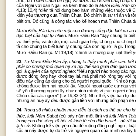
ước, do Thiên Chúa đề nghị và được dân Israel chấp nhận
. 
của Ngài với dân Ngài, và kèm theo đó là
Mười Điều Răn d
4,13; 10,4) “diễn tả nội dung bao hàm những việc thuộc về C
kiến yêu thương của Thiên Chúa. Đó chính là sự tri ân và t
biết ơn. Đó cũng là cộng tác vào kế hoạch mà Thiên Chúa đa
Mười Điều Răn tạo nên một con đường sống đặc biệt và an toàn
đặc biệt của luật tự nhiên
. Mười Điều Răn “dạy chúng ta biết
vụ thiết yếu, và do đó, một cách gián tiếp, chúng cho chún
tả cho chúng ta biết luân lý chung của con người là gì. Tr
Mười Điều Răn (x. Mt 19,18) “chính là những quy luật thiết 
23
.
Từ Mười Điều Răn ấy, chúng ta thấy mình phải cam kết 
phải có những mối quan hệ xã hội thế nào giữa dân giao ước
gọi là
quyền của người nghèo
: “Nếu người nào trong các n
được đóng lòng hay khoá tay lại, mà phải mở rộng tay với n
điều này cũng áp dụng cho cả người ngoại quốc: “Khi có ng
không được làm hại người ấy. Người ngoại quốc cư ngụ vớ
sẽ yêu thương người ấy như chính mình; vì các ngươi cũng đ
Chúa của các ngươi” (Lv 19,33-34). Như thế, việc ban tự do
những ân huệ ấy đều được gắn liền với những bổn phận sẽ chi 
24
.
Trong số nhiều chuẩn mực diễn tả cách cụ thể sự cho k
thúc, luật Năm Sabat
(cứ bảy năm một lần)
và luật Năm To
trọng cho đời sống xã hội và kinh tế của dân Israel – dù rất
lịch sử
. Không kể việc yêu cầu để ruộng đồng nghỉ ngơi, luậ
cải: ai nấy được tự do trở về nguyên quán của mình và lấy 