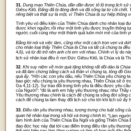
31
.
Dung mạo Thiên Chúa, dần dần được tỏ lộ trong lịch sử
Giêsu Kitô, Đấng đã bị đóng đinh và đã sống lại từ cõi chết
riêng biệt và thật sự là một, vì Thiên Chúa là sự hiệp thông
Tình yêu vô điều kiện của Thiên Chúa dành cho nhân loại đư
được khơi nguồn; rồi như một tình yêu được truyền thông tự
người; cuối cùng như một thành quả luôn mới mẻ của tình 
Bằng lời nói và việc làm, cũng như một cách trọn vẹn và dứt
cho nhân loại thấy Thiên Chúa là Cha và tất cả chúng ta đều
4,6
), và từ đó trở nên anh chị em với nhau
. Chính vì lý do n
lịch sử nhân loại đều ở nơi Đức Giêsu Kitô, là Chúa và là T
32
.
Khi suy niệm về món quà tặng không rất dồi dào là Ch
và đã làm chứng bằng cách xả thân vì chúng ta, tông đồ Gio
quà ấy
. “Hỡi các con yêu dấu, nếu Thiên Chúa yêu chúng ta
bao giờ; nếu chúng ta yêu thương nhau, Thiên Chúa sẽ ở tron
Ga 4,11-12). Sự trao đổi trong tình yêu là điều được yêu cầu
của Người”: “đó là anh em hãy yêu thương nhau; như Thầy 
Yêu thương nhau chính là cách để chúng ta sống đời sống c
cách để chúng ta làm thay đổi lịch sử cho tới khi lịch sử ấ
33
.
Điều răn yêu thương nhau, tượng trưng cho luật sống c
quan hệ nhân loại trong xã hội và trong chính trị
. “Làm người
làm hình ảnh của Thiên Chúa Ba Ngôi và giống Thiên Chúa Ba
đạo đức học này đạt tới cao điểm trong điều răn yêu thương
thế giới hiện nay làm tăng cường và làm rõ hơn mối dây thống