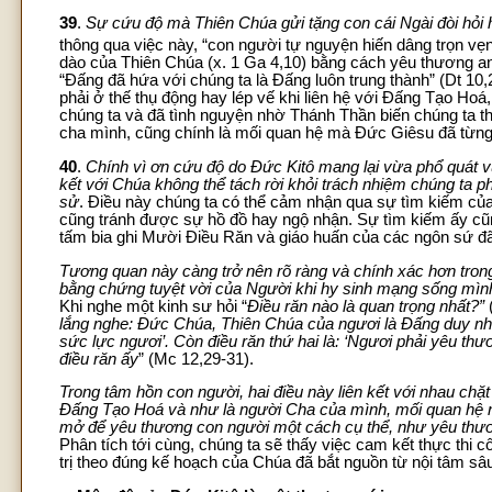
39
.
Sự cứu độ mà Thiên Chúa gửi tặng con cái Ngài đòi hỏi
thông qua việc này, “con người tự nguyện hiến dâng trọn v
dào của Thiên Chúa (x. 1 Ga 4,10) bằng cách yêu thương an
“Đấng đã hứa với chúng ta là Đấng luôn trung thành” (Dt 10
phải ở thế thụ động hay lép vế khi liên hệ với Đấng Tạo Ho
chúng ta và đã tình nguyện nhờ Thánh Thần biến chúng ta th
cha mình, cũng chính là mối quan hệ mà Đức Giêsu đã từng 
40
.
Chính vì ơn cứu độ do Đức Kitô mang lại vừa phổ quát v
kết với Chúa không thể tách rời khỏi trách nhiệm chúng ta p
sử
. Điều này chúng ta có thể cảm nhận qua sự tìm kiếm của 
cũng tránh được sự hồ đồ hay ngộ nhận. Sự tìm kiếm ấy cũn
tấm bia ghi Mười Điều Răn và giáo huấn của các ngôn sứ đ
Tương quan này càng trở nên rõ ràng và chính xác hơn tron
bằng chứng tuyệt vời của Người khi hy sinh mạng sống mìn
Khi nghe một kinh sư hỏi “
Điều răn nào là quan trọng nhất?”
lắng nghe: Đức Chúa, Thiên Chúa của ngươi là Đấng duy nhất;
sức lực ngươi’. Còn điều răn thứ hai là: ‘Ngươi phải yêu th
điều răn ấy
” (Mc 12,29-31).
Trong tâm hồn con người, hai điều này liên kết với nhau chặt
Đấng Tạo Hoá và như là người Cha của mình, mối quan hệ n
mở để yêu thương con người một cách cụ thể, như yêu thươn
Phân tích tới cùng, chúng ta sẽ thấy việc cam kết thực thi c
trị theo đúng kế hoạch của Chúa đã bắt nguồn từ nội tâm sâ