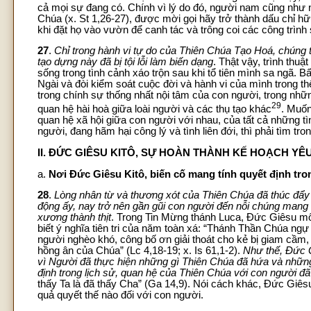
cả mọi sự đang có. Chính vì lý do đó, người nam cũng như 
Chúa (x. St 1,26-27), được mời gọi hãy trở thành dấu chỉ h
khi đặt họ vào vườn để canh tác và trông coi các công trình 
27
.
Chỉ trong hành vi tự do của Thiên Chúa Tạo Hoá, chúng t
tạo dựng này đã bị tội lỗi làm biến dạng
. Thật vậy, trình thuật
sống trong tình cảnh xáo trộn sau khi tổ tiên mình sa ngã.
Ngài và đòi kiểm soát cuộc đời và hành vi của mình trong th
trong chính sự thống nhất nội tâm của con người, trong nh
29
quan hệ hài hoà giữa loài người và các thụ tạo khác
. Muốn
quan hệ xã hội giữa con người với nhau, của tất cả những tì
người, đang hãm hại công lý và tình liên đới, thì phải tìm tron
II. ĐỨC GIÊSU KITÔ, SỰ HOÀN THÀNH KẾ HOẠCH Y
a.
Nơi Đức Giêsu Kitô, biến cố mang tính quyết định tro
28
.
Lòng nhân từ và thương xót của Thiên Chúa đã thúc đẩy 
động ấy, nay trở nên gần gũi con người đến nỗi chúng mang 
xương thành thịt
. Trong Tin Mừng thánh Luca, Đức Giêsu mô 
biết ý nghĩa tiên tri của năm toàn xá: “Thánh Thần Chúa ngự t
người nghèo khó, công bố ơn giải thoát cho kẻ bị giam cầm
hồng ân của Chúa” (Lc 4,18-19; x. Is 61,1-2).
Như thế, Đức G
vì Người đã thực hiện những gì Thiên Chúa đã hứa và những 
định trong lịch sử, quan hệ của Thiên Chúa với con người đ
thấy Ta là đã thấy Cha” (Ga 14,9). Nói cách khác, Đức Giê
quả quyết thế nào đối với con người.