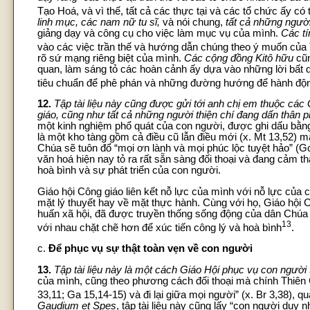
Tạo Hoá, và vì thế, tất cả các thực tại và các tổ chức ấy 
linh mục, các nam nữ tu sĩ,
và nói chung,
tất cả những ngườ
giảng dạy và công cụ cho việc làm mục vụ của mình.
Các tí
vào các việc trần thế và hướng dẫn chúng theo ý muốn của
rõ sứ mạng riêng biệt của mình.
Các cộng đồng Kitô hữu
cũ
quan, làm sáng tỏ các hoàn cảnh ấy dựa vào những lời bất d
tiêu chuẩn để phê phán và những đường hướng để hành độ
12.
Tập tài liệu này cũng được gửi tới anh chị em thuộc các 
giáo, cũng như tất cả những người thiện chí đang dấn thân 
một kinh nghiệm phổ quát của con người, được ghi dấu bằng
là một kho tàng gồm cả điều cũ lẫn điều mới (x. Mt 13,52) m
Chúa sẽ tuôn đổ “mọi ơn lành và mọi phúc lộc tuyệt hảo” (Gc
văn hoá hiện nay tỏ ra rất sẵn sàng đối thoại và đang cảm t
hoà bình và sự phát triển của con người.
Giáo hội Công giáo liên kết nỗ lực của mình với nỗ lực của 
mặt lý thuyết hay về mặt thực hành. Cùng với họ, Giáo hội Cô
huấn xã hội, đã được truyền thống sống động của dân Chúa
13
với nhau chặt chẽ hơn để xúc tiến công lý và hoà bình
.
c.
Để phục vụ sự thật toàn vẹn về con người
13.
Tập tài liệu này là một cách Giáo Hội phục vụ con người 
của mình, cũng theo phương cách đối thoại mà chính Thiên 
33,11; Ga 15,14-15) và đi lại giữa mọi người” (x. Br 3,38),
Gaudium et Spes
, tập tài liệu này cũng lấy “con người duy n