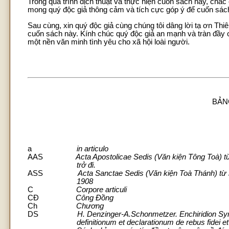
Trong quá trình dịch thuật và thực hiện cuốn sách này, chắc
mong quý độc giả thông cảm và tích cực góp ý để cuốn sách
Sau cùng, xin quý độc giả cùng chúng tôi dâng lời tạ ơn T
cuốn sách này. Kính chúc quý độc giả an mạnh và tràn đầy
một nền văn minh tình yêu cho xã hội loài người.
BẢN
a
in articulo
AAS
Acta Apostolicae Sedis (Văn kiện Tông Toà) 
trở đi.
ASS
Acta
Sanctae Sedis (Văn kiện Toà Thánh) từ
1908
C
Corpore articuli
CĐ
Công Đồng
Ch
Chương
DS
H. Denzinger-A.Schonmetzer. Enchiridion S
definitionum et declarationum de rebus fidei et