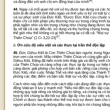
46
và đúng đắn với anh chị em đồng loại của mình
.
44
.
Ngay cả mối quan hệ với vũ trụ được tạo dựng và các h
luôn bị đe doạ bởi tính kiêu ngạo và tình yêu vị kỷ vô trật t
và sự phục sinh của Đức Kitô
. “Được Đức Kitô cứu chuộc v
thậm chí có bổn phận yêu thương mọi sự trong công trình t
phải ngắm nhìn và tôn trọng chúng như chúng đang được ban
ấy về tất cả các điều đó, sử dụng và thụ hưởng chúng trong
thế giới như thể không có gì hết nhưng lại có tất cả: “Mọi 
47
Thiên Chúa” (1 Cr 3,22-23)
.
d.
Ơn cứu độ siêu việt và các thực tại trần thế độc lập
45
.
Đức Giêsu Kitô là Con Thiên Chúa làm người, trong Người
trọn vẹn của mình
. Mầu nhiệm Thiên Chúa vô cùng gần gũi 
Giêsu Kitô, Đấng đã hiến mình trên thập giá và đã hy sinh c
của Thiên Chúa và càng sống các thực tại ấy trong sự hiệp
càng được giải phóng cho hợp với bản sắc riêng của chúng 
Đức Kitô, nhờ cuộc Nhập Thể và nhờ quà tặng của Thánh Thầ
phóng các đặc điểm và bản sắc thật sự và độc lập, cũng là 
Cách nhìn này dẫn đến một cách
tiếp cận đúng đắn các thực
đồng Vatican II lưu ý mạnh mẽ: “Nếu nói đến sự độc lập của 
những quy luật riêng và những giá trị riêng, và chúng ta có
hợp lý khi chúng ta đòi hỏi sự độc lập ấy cho các sự việc 
Chính vì được tạo thành như thế mà mọi sự được ban cho có sự
người phải tôn trọng những điều này khi tách rời chúng bằ