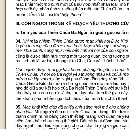
mạc khải “một
mô hình
mới của sự
hợp nhất
nhân loại, mô 
hợp nhất
ấy, phản ánh sự sống thân mật của Thiên Chúa – m
35
muốn diễn tả khi nói tới “
hiệp thông
”
.
III. CON NGƯỜI TRONG KẾ HOẠCH YÊU THƯƠNG CỦ
a.
Tình yêu của Thiên Chúa Ba Ngôi là nguồn gốc và là 
34
.
Khi mầu nhiệm Thiên Chúa được mạc khải nơi Đức Kitô n
là yêu thương cũng được mạc khải. Mạc khải này soi sáng c
mọi khía cạnh, cũng như hiểu bản tính xã hội của con ngườ
cũng là được hiện hữu trong một tương quan, trong tương qua
ba – chính là sự hiệp thông giữa Cha, Con và Thánh Thần”.
Con người được mời gọi hãy khám phá nguồn gốc và mục tiêu
Thiên Chúa, vì nơi đó Ba Ngôi yêu thương nhau và chỉ là mộ
mừng và Hy vọng)
, các Nghị phụ Công đồng dạy rằng “khi 
Chúa Giêsu Kitô đã mở ra những chân trời mới mà lâu nay t
nào đó giữa sự kết hợp của Ba Ngôi Thiên Chúa với sự kết 
cho thấy nếu con người là thụ tạo duy nhất trên thế gian n
thể khám phá ra bản ngã đích thực của mình khi chân thành 
35
.
Mạc khải Kitô giáo đã chiếu ánh sáng mới mẻ cho chúng 
nhân loại
. Mỗi người đều do Thiên Chúa tạo dựng, đều được
thành chính mình bằng cách thiết lập mạng lưới quan hệ yêu
việc làm khác nhau trong thế giới. Bất cứ hoạt động nào củ
đẩy mạnh các điều kiện sống cho có chất lượng và giúp các 