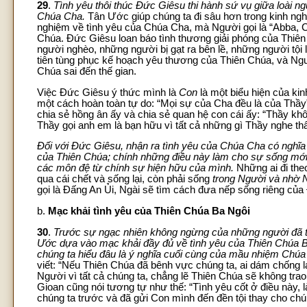
29
.
Tình yêu thôi thúc Đức Giêsu thi hành sứ vụ giữa loài ng
Chúa Cha.
Tân Ước giúp chúng ta đi sâu hơn trong kinh ngh
nghiệm về tình yêu của Chúa Cha, mà Người gọi là “Abba, Cha
Chúa. Đức Giêsu loan báo tình thương giải phóng của Thiê
người nghèo, những người bị gạt ra bên lề, những người tội 
tiên tùng phục kế hoạch yêu thương của Thiên Chúa, và Ng
Chúa sai đến thế gian.
Việc Đức Giêsu ý thức mình là
Con
là một biểu hiện của ki
một cách hoàn toàn tự do: “Mọi sự của Cha đều là của Thầ
chia sẻ hồng ân ấy và chia sẻ quan hệ con cái ấy: “Thầy khôn
Thầy gọi anh em là bạn hữu vì tất cả những gì Thầy nghe th
Đối với Đức Giêsu, nhận ra tình yêu của Chúa Cha có nghĩa l
của Thiên Chúa; chính những điều này làm cho sự sống mới
các môn đệ từ chính sự hiện hữu của mình.
Những ai đi th
qua cái chết và sống lại, còn phải sống
trong Người và nhờ 
gọi là Đấng An Ủi, Ngài sẽ tìm cách đưa nếp sống riêng của
b.
Mạc khải tình yêu của Thiên Chúa Ba Ngôi
30
.
Trước sự ngạc nhiên không ngừng của những người đã t
Ước dựa vào mạc khải đầy đủ về tình yêu của Thiên Chúa B
chúng ta hiểu đâu là ý nghĩa cuối cùng của mầu nhiệm Ch
viết: “Nếu Thiên Chúa đã bênh vực chúng ta, ai dám chống 
Người vì tất cả chúng ta, chẳng lẽ Thiên Chúa sẽ không tr
Gioan cũng nói tương tự như thế: “Tình yêu cốt ở điều này,
chúng ta trước và đã gửi Con mình đến đền tội thay cho chún