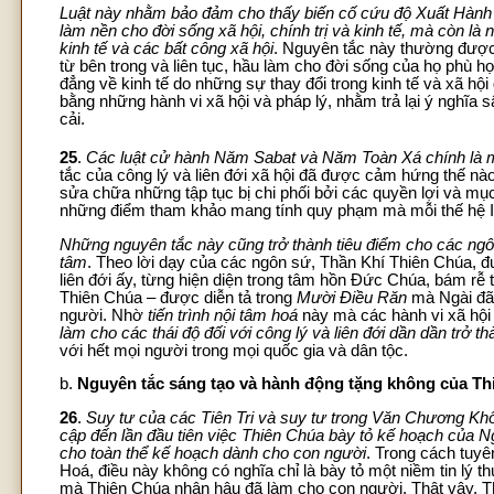
Luật này nhằm bảo đảm cho thấy biến cố cứu độ Xuất Hành k
làm nền cho đời sống xã hội, chính trị và kinh tế, mà còn là
kinh tế và các bất công xã hội
. Nguyên tắc này thường được
từ bên trong và liên tục, hầu làm cho đời sống của họ phù h
đẳng về kinh tế do những sự thay đổi trong kinh tế và xã hộ
bằng những hành vi xã hội và pháp lý, nhằm trả lại ý nghĩa
cải.
25
.
Các luật cử hành Năm Sabat và Năm Toàn Xá chính là mộ
tắc của công lý và liên đới xã hội đã được cảm hứng thế nào
sửa chữa những tập tục bị chi phối bởi các quyền lợi và mục 
những điểm tham khảo mang tính quy phạm mà mỗi thế hệ Is
Những nguyên tắc này cũng trở thành tiêu điểm cho các ngô
tâm
. Theo lời dạy của các ngôn sứ, Thần Khí Thiên Chúa, 
liên đới ấy, từng hiện diện trong tâm hồn Đức Chúa, bám rễ 
Thiên Chúa – được diễn tả trong
Mười Điều Răn
mà Ngài đã 
người. Nhờ
tiến trình nội tâm hoá
này mà các hành vi xã hội
làm cho các thái độ đối với công lý và liên đới dần dần trở t
với hết mọi người trong mọi quốc gia và dân tộc.
b.
Nguyên tắc sáng tạo và hành động tặng không của Th
26
.
Suy tư của các Tiên Tri và suy tư trong Văn Chương Khô
cập đến lần đầu tiên việc Thiên Chúa bày tỏ kế hoạch của Ng
cho toàn thể kế hoạch dành cho con người
. Trong cách tuyê
Hoá, điều này không có nghĩa chỉ là bày tỏ một niềm tin lý
mà Thiên Chúa nhân hậu đã làm cho con người. Thật vậy, Th