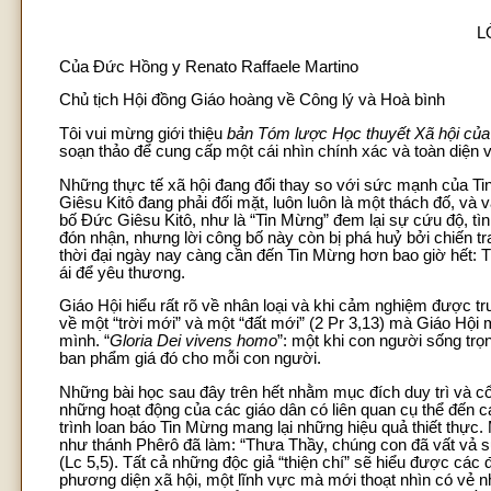
L
Của Đức Hồng y Renato Raffaele Martino
Chủ tịch Hội đồng Giáo hoàng về Công lý và Hoà bình
Tôi vui mừng giới thiệu
bản Tóm lược Học thuyết Xã hội của
soạn thảo để cung cấp một cái nhìn chính xác và toàn diện 
Những thực tế xã hội đang đổi thay so với sức mạnh của 
Giêsu Kitô đang phải đối mặt, luôn luôn là một thách đố, và v
bố Đức Giêsu Kitô, như là “Tin Mừng” đem lại sự cứu độ, tì
đón nhận, nhưng lời công bố này còn bị phá huỷ bởi chiến tr
thời đại ngày nay càng cần đến Tin Mừng hơn bao giờ hết: T
ái để yêu thương.
Giáo Hội hiểu rất rõ về nhân loại và khi cảm nghiệm được tr
về một “trời mới” và một “đất mới” (2 Pr 3,13) mà Giáo Hội
mình. “
Gloria Dei vivens homo
”: một khi con người sống tr
ban phẩm giá đó cho mỗi con người.
Những bài học sau đây trên hết nhằm mục đích duy trì và cổ
những hoạt động của các giáo dân có liên quan cụ thể đến 
trình loan báo Tin Mừng mang lại những hiệu quả thiết thực.
như thánh Phêrô đã làm: “Thưa Thầy, chúng con đã vất vả s
(Lc 5,5). Tất cả những độc giả “thiện chí” sẽ hiểu được cá
phương diện xã hội, một lĩnh vực mà mới thoạt nhìn có vẻ