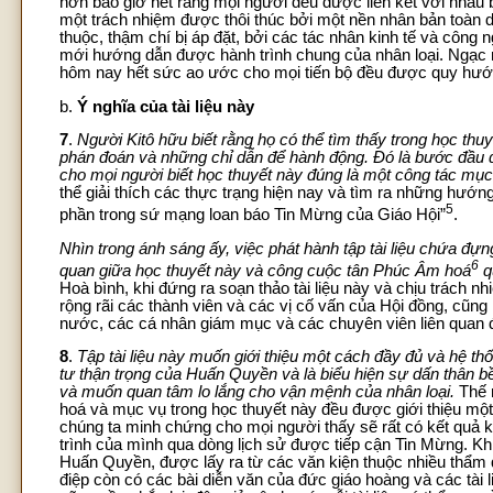
hơn bao giờ hết rằng mọi người đều được liên kết với nhau
một trách nhiệm được thôi thúc bởi một nền nhân bản toàn di
thuộc, thậm chí bị áp đặt, bởi các tác nhân kinh tế và công
mới hướng dẫn được hành trình chung của nhân loại. Ngạc n
hôm nay hết sức ao ước cho mọi tiến bộ đều được quy hướng
b.
Ý nghĩa của tài liệu này
7
.
Người Kitô hữu biết rằng họ có thể tìm thấy trong học th
phán đoán và những chỉ dẫn để hành động. Đó là bước đầu để
cho mọi người biết học thuyết này đúng là một công tác mục
thể giải thích các thực trạng hiện nay và tìm ra những hướn
5
phần trong sứ mạng loan báo Tin Mừng của Giáo Hội”
.
Nhìn trong ánh sáng ấy, việc phát hành tập tài liệu chứa đự
6
quan giữa học thuyết này và công cuộc tân Phúc Âm hoá
q
Hoà bình, khi đứng ra soạn thảo tài liệu này và chịu trách n
rộng rãi các thành viên và các vị cố vấn của Hội đồng, cũn
nước, các cá nhân giám mục và các chuyên viên liên quan đ
8
.
Tập tài liệu này muốn giới thiệu một cách đầy đủ và hệ thố
tư thận trọng của Huấn Quyền và là biểu hiện sự dấn thân b
và muốn quan tâm lo lắng cho vận mệnh của nhân loại.
Thế n
hoá và mục vụ trong học thuyết này đều được giới thiệu một
chúng ta minh chứng cho mọi người thấy sẽ rất có kết quả k
trình của mình qua dòng lịch sử được tiếp cận Tin Mừng. Khi 
Huấn Quyền, được lấy ra từ các văn kiện thuộc nhiều thẩm
điệp còn có các bài diễn văn của đức giáo hoàng và các tài 