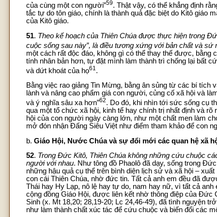
59
của cùng một con người”
. Thật vậy, có thể khẳng định rằ
tắc tự do tôn giáo, chính là thành quả đặc biệt do Kitô giáo
của Kitô giáo.
51
.
Theo kế hoạch của Thiên Chúa được thực hiện trong Đức 
cuộc sống sau này”, là điều tương xứng với bản chất và sứ 
một cách rất độc đáo, không gì có thể thay thế được, bằng c
tính nhân bản hơn, tự đặt mình làm thành trì chống lại bất cứ
61
và dứt khoát của họ
.
Bằng việc rao giảng Tin Mừng, bằng ân sủng từ các bí tích 
lành và nâng cao phẩm giá con người, củng cố xã hội và 
62
và ý nghĩa sâu xa hơn”
. Do đó, khi nhìn tới sức sống cụ 
qua một tổ chức xã hội, kinh tế hay chính trị nhất định và 
hội của con người ngày càng lớn, như một chất men làm cho 
mở đón nhận Đấng Siêu Việt như điểm tham khảo để con ngư
b.
Giáo Hội, Nước Chúa và sự đổi mới các quan hệ xã h
52
.
Trong Đức Kitô, Thiên Chúa không những cứu chuộc các
người với nhau
. Như tông đồ Phaolô đã dạy, sống trong Đức
những hậu quả cụ thể trên bình diện lịch sử và xã hội – xuất
con cái Thiên Chúa, nhờ đức tin. Tất cả anh em đều đã được
Thái hay Hy Lạp, nô lệ hay tự do, nam hay nữ, vì tất cả anh 
cộng đồng Giáo Hội, được liên kết nhờ thông điệp của Đức 
Sinh (x. Mt 18,20; 28,19-20; Lc 24,46-49), đã tình nguyện t
như làm thành chất xúc tác để cứu chuộc và biến đổi các mố