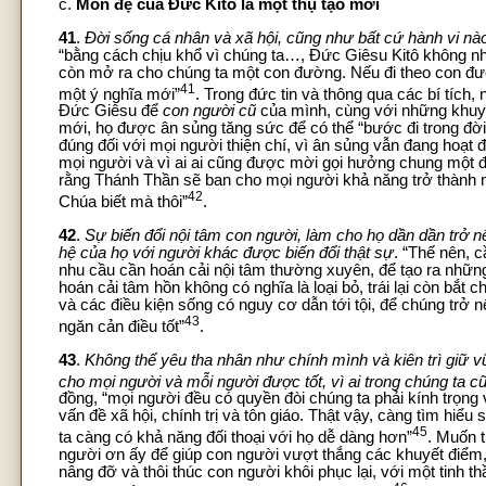
c.
Môn đệ của Đức Kitô là một thụ tạo mới
41
.
Đời sống cá nhân và xã hội, cũng như bất cứ hành vi nào c
“bằng cách chịu khổ vì chúng ta…, Đức Giêsu Kitô không 
còn mở ra cho chúng ta một con đường. Nếu đi theo con đư
41
một ý nghĩa mới”
. Trong đức tin và thông qua các bí tíc
Đức Giêsu để
con người cũ
của mình, cùng với những khuyn
mới, họ được ân sủng tăng sức để có thể “bước đi trong đờ
đúng đối với mọi người thiện chí, vì ân sủng vẫn đang hoạt
mọi người và vì ai ai cũng được mời gọi hưởng chung một đ
rằng Thánh Thần sẽ ban cho mọi người khả năng trở thành
42
Chúa biết mà thôi”
.
42
.
Sự biến đổi nội tâm con người, làm cho họ dần dần trở nê
hệ của họ với người khác được biến đổi thật sự
. “Thế nên, 
nhu cầu cần hoán cải nội tâm thường xuyên, để tạo ra những 
hoán cải tâm hồn không có nghĩa là loại bỏ, trái lại còn b
và các điều kiện sống có nguy cơ dẫn tới tội, để chúng trở
43
ngăn cản điều tốt”
.
43
.
Không thể yêu tha nhân như chính mình và kiên trì giữ 
cho mọi người và mỗi người được tốt, vì ai trong chúng ta c
đồng, “mọi người đều có quyền đòi chúng ta phải kính trọng
vấn đề xã hội, chính trị và tôn giáo. Thật vậy, càng tìm hiểu
45
ta càng có khả năng đối thoại với họ dễ dàng hơn”
. Muốn 
người ơn ấy để giúp con người vượt thắng các khuyết điểm, 
nâng đỡ và thôi thúc con người khôi phục lại, với một tinh 