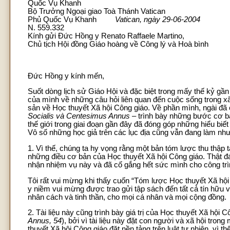
Quốc Vụ Khanh
Bộ Trưởng Ngoại giao Toà Thánh Vatican
Phủ Quốc Vụ Khanh
Vatican, ngày 29-06-2004
N. 559.332
Kính gửi Đức Hồng y Renato Raffaele Martino,
Chủ tịch Hội đồng Giáo hoàng về Công lý và Hoà bình
Đức Hồng y kính mến,
Suốt dòng lịch sử Giáo Hội và đặc biệt trong mấy thế kỷ gần 
của mình về những câu hỏi liên quan đến cuộc sống trong xã
sản về Học thuyết Xã hội Công giáo. Về phần mình, ngài đã 
Socialis và Centesimus Annus
– trình bày những bước cơ bả
thế giới trong giai đoạn gần đây đã đóng góp những hiểu biế
Vô số những học giả trên các lục địa cũng vẫn đang làm như
1. Vì thế, chúng ta hy vọng rằng một bản tóm lược thu thập tấ
những điều cơ bản của Học thuyết Xã hội Công giáo. Thật đ
nhận nhiệm vụ này và đã cố gắng hết sức mình cho công tr
Tôi rất vui mừng khi thấy cuốn “Tóm lược Học thuyết Xã hộ
y niềm vui mừng được trao gửi tập sách đến tất cả tín hữu v
nhân cách và tinh thần, cho mọi cá nhân và mọi cộng đồng.
2. Tài liệu này cũng trình bày giá trị của Học thuyết Xã hội
Annus, 54
), bởi vì tài liệu này đặt con người và xã hội tr
thuyết Xã hội Công giáo đặt nền tảng trên luật tự nhiên, vì