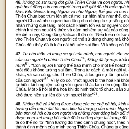
46
.
Không có sự xung đột giữa Thiên Chúa và con người, như
quả hoạt động của con người trong thế giới đều là món quà t
Đức Kitô Giêsu; trong Người và nhờ Người, thế giới và con 
Thiên Chúa bao trùm lên tất cả mọi sự hiện hữu như thế, ch
người Cha và như người ban tặng cho chúng ta sự sống; còn
nhận những quà tặng, một cách khiêm tốn và tự nguyện; c
chính khi con người ý thức và cảm nghiệm sự vật nào cũng 
Về điểm này, Công đồng Vatican II đã nói: “Nếu kiểu nói ‘sự 
vào Thiên Chúa và con người có thể sử dụng chúng mà không
Chúa đều thấy đó là kiểu nói hết sức sai lầm. Vì không có Đ
47
.
Tự bản thân và trong ơn gọi của mình, con người vốn vượt 
50
của con người là chính Thiên Chúa
, Đấng đã tự mạc khải 
51
mình
. “Con người không thể trao mình cho một kế hoạch t
một điều không tưởng sai lầm. Trong tư cách là một ngôi vị,
khác, và sau cùng, cho Thiên Chúa, là tác giả sự tồn tại của
52
của con người”
. Vì lý do đó, “một người bị tha hoá khi k
tự hiến, kinh nghiệm cùng với người khác làm nên cộng đồng
Chúa. Một xã hội bị tha hoá khi do hình thức tổ chức, sản xu
53
khó thực hiện sự liên đới với người khác”
.
48
.
Không thể và không được dùng các cơ chế xã hội, kinh tế 
hướng dẫn mình đạt tới mục tiêu tối thượng của mình. Ngược l
bản tính xã hội của con người và những hoạt động biến đổi th
được xem xét trong bối cảnh đó là những thực tại tương đối
ta có thể nói tới “tính tương đối theo cánh chung học”, theo
thành định mệnh của mình trong Thiên Chúa. Chúng ta cũng có