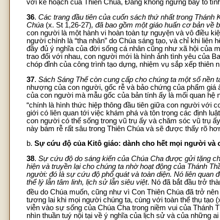
với kế hoạch của Thiên Chúa, Đấng không ngừng bày tỏ tình
36
.
Các trang đầu tiên của cuốn sách thứ nhất trong Thánh 
Chúa
(x. St 1,26-27)
, đã bao gồm một giáo huấn cơ bản về b
con người là một hành vi hoàn toàn tự nguyện và vô điều kiệ
người chính là “tha nhân” do Chúa sáng tạo, và chỉ khi liê
đầy đủ ý nghĩa của đời sống cá nhân cũng như xã hội của m
trao đổi với nhau, con người mới là hình ảnh tình yêu của 
chóp đỉnh của công trình tạo dựng, nhiệm vụ sắp xếp thiên nh
37
.
Sách Sáng Thế còn cung cấp cho chúng ta một số nền t
nhượng của con người, gốc rễ và bảo chứng của phẩm giá ấy
của con người mà mẫu gốc của bản tính ấy là mối quan hệ 
“chính là hình thức hiệp thông đầu tiên giữa con người với c
giới có liên quan tới việc khám phá và tôn trọng các định lu
con người có thể sống trong vũ trụ ấy và chăm sóc vũ trụ ấ
này bám rễ rất sâu trong Thiên Chúa và sẽ được thấy rõ hơn
b.
Sự cứu độ của Kitô giáo: dành cho hết mọi người và 
38
.
Sự cứu độ do sáng kiến của Chúa Cha được gửi tặng ch
hiện và truyền lại cho chúng ta nhờ hoạt động của Thánh Th
người: đó là sự cứu độ phổ quát và toàn diện. Nó liên quan 
thể lý lẫn tâm linh, lịch sử lẫn siêu việt
. Nó đã bắt đầu trở th
đều do Chúa muốn, cũng như vì Con Thiên Chúa đã trở nên
tương lai khi mọi người chúng ta, cùng với toàn thể thụ tạo
viễn vào sự sống của Chúa Cha trong niềm vui của Thánh Th
nhìn thuần tuý nội tại về ý nghĩa của lịch sử và của những ai