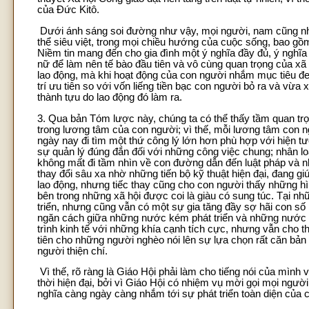
của Đức Kitô.
Dưới ánh sáng soi đường như vậy, mọi người, nam cũng n
thể siêu việt, trong mọi chiều hướng của cuộc sống, bao gồm 
Niềm tin mang đến cho gia đình một ý nghĩa đầy đủ, ý nghĩ
nữ để làm nên tế bào đầu tiên và vô cùng quan trọng của xã 
lao động, mà khi hoạt động của con người nhắm mục tiêu đ
trí ưu tiên so với vốn liếng tiền bạc con người bỏ ra và vừa
thành tựu do lao động đó làm ra.
3. Qua bản Tóm lược này, chúng ta có thể thấy tầm quan trọn
trong lương tâm của con người; vì thế, mỗi lương tâm con ng
ngày nay đi tìm một thứ công lý lớn hơn phù hợp với hiện t
sự quản lý đúng đắn đối với những công việc chung; nhân l
không mất đi tầm nhìn về con đường dẫn đến luật pháp và nhậ
thay đổi sâu xa nhờ những tiến bộ kỹ thuật hiện đại, đang 
lao động, nhưng tiếc thay cũng cho con người thấy những h
bên trong những xã hội được coi là giàu có sung túc. Tại nh
triển, nhưng cũng vẫn có một sự gia tăng đầy sợ hãi con số 
ngăn cách giữa những nước kém phát triển và những nước gi
trình kinh tế với những khía cạnh tích cực, nhưng vẫn cho t
tiên cho những người nghèo nói lên sự lựa chọn rất căn bản 
người thiện chí.
Vì thế, rõ ràng là Giáo Hội phải làm cho tiếng nói của mình
thời hiện đại, bởi vì Giáo Hội có nhiệm vụ mời gọi mọi ngư
nghĩa càng ngày càng nhắm tới sự phát triển toàn diện của co