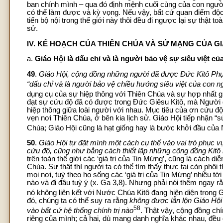
ban chính mình – qua đó định mệnh cuối cùng của con người
có thể làm được và kỳ vọng. Nếu vậy, bất cứ quan điểm độc
tiến bộ nội trong thế giới này thôi đều đi ngược lại sự thật 
sử.
IV. KẾ HOẠCH CỦA THIÊN CHÚA VÀ SỨ MẠNG CỦA GI
a.
Giáo Hội là dấu chỉ và là người bảo vệ sự siêu việt c
49
.
Giáo Hội, cộng đồng những người đã được Đức Kitô Phục 
“dấu chỉ và là người bảo vệ chiều hướng siêu việt của con n
dụng cụ của sự hiệp thông với Thiên Chúa và sự hợp nhất gi
đạt sự cứu độ đã có được trong Đức Giêsu Kitô, mà Người g
hiệp thông giữa loài người với nhau. Mục tiêu của ơn cứu 
vẹn nơi Thiên Chúa, ở bên kia lịch sử. Giáo Hội tiếp nhận
Chúa; Giáo Hội cũng là hạt giống hay là bước khởi đầu của 
50
.
Giáo Hội tự đặt mình một cách cụ thể vào vai trò phục 
cứu độ, cũng như bằng cách thiết lập những cộng đồng Kitô
trên toàn thế giới các ‘giá trị của Tin Mừng’, cũng là cách
Chúa. Sự thật thì người ta có thể tìm thấy thực tại còn phôi
mọi nơi, tuỳ theo họ sống các ‘giá trị của Tin Mừng’ nhiều t
nào và đi đâu tuỳ ý (x. Ga 3,8). Nhưng phải nói thêm ngay
nó không liên kết với Nước Chúa Kitô đang hiện diện trong
đó, chúng ta có thể suy ra rằng
không được lẫn lộn Giáo Hội
58
vào bất cứ hệ thống chính trị nào
. Thật vậy, cộng đồng chí
riêng của mình; cả hai, dù mang danh nghĩa khác nhau, đều 