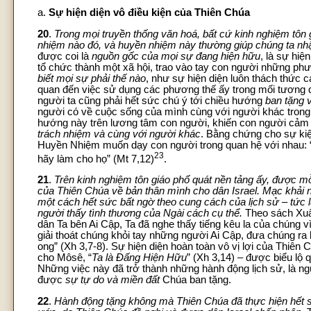
a.
Sự hiện diện vô điều kiện của Thiên Chúa
20
.
Trong mọi truyền thống văn hoá, bất cứ kinh nghiệm tôn
nhiệm nào đó, và huyền nhiệm này thường giúp chúng ta nhậ
được coi là
nguồn gốc của mọi sự đang hiện hữu
, là sự hi
tổ chức thành một xã hội, trao vào tay con người những ph
biết mọi sự phải thế nào
, như sự hiện diện luôn thách thức c
quan đến việc sử dụng các phương thế ấy trong mối tương q
người ta cũng phải hết sức chú ý tới chiều hướng
ban tặng 
người có về cuộc sống của mình cùng với người khác trong 
hướng này trên lương tâm con người, khiến con người cảm
trách nhiệm và cùng với người khác
. Bằng chứng cho sự kiệ
Huyền Nhiệm muốn dạy con người trong quan hệ với nhau: 
23
hãy làm cho họ” (Mt 7,12)
.
21
.
Trên kinh nghiệm tôn giáo phổ quát nền tảng ấy, được mỗ
của Thiên Chúa về bản thân mình cho dân Israel. Mạc khải 
một cách hết sức bất ngờ theo cung cách của lịch sử – tức
người thấy tình thương của Ngài cách cụ thể.
Theo sách Xuất
dân Ta bên Ai Cập, Ta đã nghe thấy tiếng kêu la của chúng 
giải thoát chúng khỏi tay những người Ai Cập, đưa chúng ra k
ong” (Xh 3,7-8). Sự hiện diện hoàn toàn vô vị lợi của Thiê
cho Môsê, “
Ta là Đấng Hiện Hữu
” (Xh 3,14) – được biểu lộ 
Những việc này đã trở thành những hành động lịch sử, là n
được
sự tự do và miền đất
Chúa ban tặng.
22
.
Hành động tặng không mà Thiên Chúa đã thực hiện hết sứ