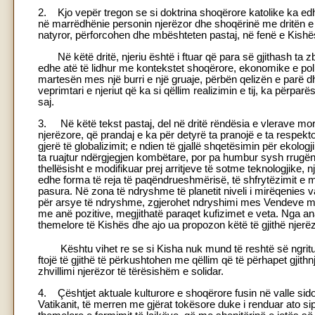
2. Kjo vepër tregon se si doktrina shoqërore katolike ka edhe 
në marrëdhënie personin njerëzor dhe shoqërinë me dritën e U
natyror, përforcohen dhe mbështeten pastaj, në fenë e Kishës, p
Në këtë dritë, njeriu është i ftuar që para së gjithash ta z
edhe atë të lidhur me kontekstet shoqërore, ekonomike e polit
martesën mes një burri e një gruaje, përbën qelizën e parë dhe
veprimtari e njeriut që ka si qëllim realizimin e tij, ka përparë
saj.
3. Në këtë tekst pastaj, del në dritë rëndësia e vlerave mora
njerëzore, që prandaj e ka për detyrë ta pranojë e ta respekt
gjerë të globalizimit; e ndien të gjallë shqetësimin për ekolo
ta ruajtur ndërgjegjen kombëtare, por pa humbur sysh rrugën 
thellësisht e modifikuar prej arritjeve të sotme teknologjike, n
edhe forma të reja të paqëndrueshmërisë, të shfrytëzimit e m
pasura. Në zona të ndryshme të planetit niveli i mirëqenies v
për arsye të ndryshme, zgjerohet ndryshimi mes Vendeve më 
me anë pozitive, megjithatë paraqet kufizimet e veta. Nga ana
themelore të Kishës dhe ajo ua propozon këtë të gjithë njerë
Kështu vihet re se si Kisha nuk mund të reshtë së ngritur
ftojë të gjithë të përkushtohen me qëllim që të përhapet gjithn
zhvillimi njerëzor të tërësishëm e solidar.
4. Çështjet aktuale kulturore e shoqërore fusin në valle sidom
Vatikanit, të merren me gjërat tokësore duke i renduar ato si