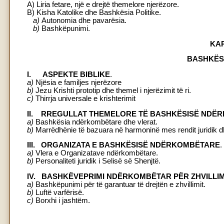
A) Liria fetare, një e drejtë themelore njerëzore.
B) Kisha Katolike dhe Bashkësia Politike.
a)
Autonomia dhe pavarësia.
b)
Bashkëpunimi.
KAP
BASHKËS
I. ASPEKTE BIBLIKE
.
a)
Njësia e familjes njerëzore
b)
Jezu Krishti prototip dhe themel i njerëzimit të ri.
c)
Thirrja universale e krishterimit
II. RREGULLAT THEMELORE TË BASHKËSISË NDË
a)
Bashkësia ndërkombëtare dhe vlerat.
b)
Marrëdhënie të bazuara në harmoninë mes rendit juridik dh
III. ORGANIZATA E BASHKËSISË NDËRKOMBËTARE
.
a)
Vlera e Organizatave ndërkombëtare.
b)
Personaliteti juridik i Selisë së Shenjtë.
IV. BASHKËVEPRIMI NDËRKOMBËTAR PËR ZHVILLI
a)
Bashkëpunimi për të garantuar të drejtën e zhvillimit.
b)
Luftë varfërisë.
c)
Borxhi i jashtëm.