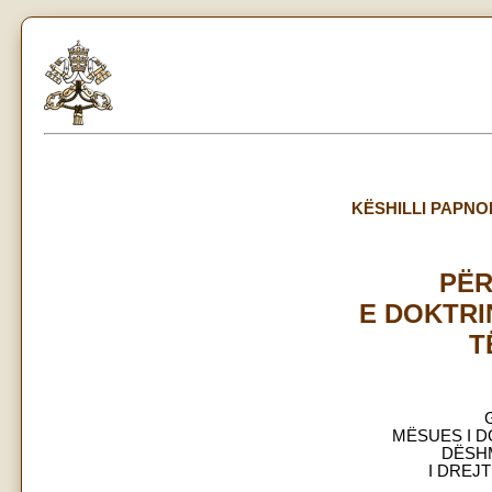
KËSHILLI PAPNOR
PË
E DOKTR
T
MËSUES I 
DËSH
I DREJ