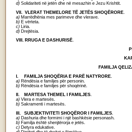
d)
Solidariteti në jetën dhe në mesazhin e Jezu Krishtit.
VII. VLERAT THEMELORE TË JETËS SHOQËRORE
.
a)
Marrëdhënia mes parimeve dhe vlerave.
b)
E vërteta.
c)
Liria.
d)
Drejtësia.
VIII. RRUGA E DASHURISË
.
P
KAP
FAMILJA QELI
I. FAMILJA SHOQËRIA E PARË NATYRORE
.
a)
Rëndësia e familjes për personin.
b)
Rëndësia e familjes për shoqërinë.
II. MARTESA THEMEL I FAMILJES
.
a)
Vlera e martesës.
b)
Sakramenti i martesës.
III. SUBJEKTIVITETI SHOQËROR I FAMILJES
.
a)
Dashuria dhe formimi i një bashkësie personash.
b)
Familja është shenjtërorja e jetës.
c)
Detyra edukative.