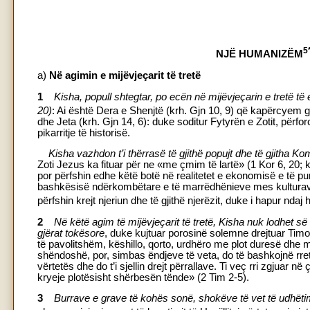
5
NJË HUMANIZËM
a)
Në agimin e mijëvjeçarit të tretë
1
Kisha, popull shtegtar, po ecën në mijëvjeçarin e tretë t
20)
: Ai është Dera e Shenjtë (krh. Gjn 10, 9) që kapërcyem gj
dhe Jeta (krh. Gjn 14, 6): duke soditur Fytyrën e Zotit, për
pikarritje të historisë.
Kisha vazhdon t’i thërrasë të gjithë popujt dhe të gjitha Ko
Zoti Jezus ka fituar për ne «me çmim të lartë» (1 Kor 6, 20; krh
por përfshin edhe këtë botë në realitetet e ekonomisë e të pun
bashkësisë ndërkombëtare e të marrëdhënieve mes kulturave 
përfshin krejt njeriun dhe të gjithë njerëzit, duke i hapur nda
2
Në këtë agim të mijëvjeçarit të tretë, Kisha nuk lodhet s
gjërat tokësore
, duke kujtuar porosinë solemne drejtuar Timote
të pavolitshëm, këshillo, qorto, urdhëro me plot duresë dhe 
shëndoshë, por, simbas ëndjeve të veta, do të bashkojnë rret
vërtetës dhe do t’i sjellin drejt përrallave. Ti veç rri zgjuar në
kryeje plotësisht shërbesën tënde» (2 Tim 2-5).
3
Burrave e grave të kohës sonë, shokëve të vet të udhëtim