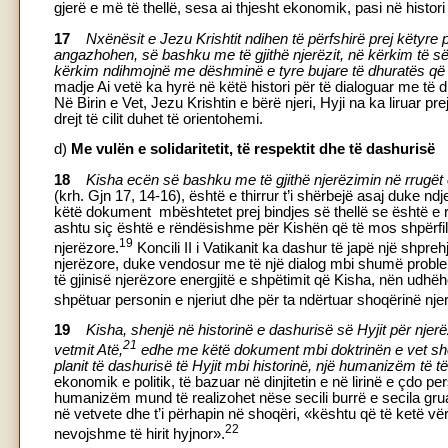
gjerë e më të thellë, sesa ai thjesht ekonomik, pasi në histori
17
Nxënësit e Jezu Krishtit ndihen të përfshirë prej këtyr
angazhohen, së bashku me të gjithë njerëzit, në kërkim të së
kërkim ndihmojnë me dëshminë e tyre bujare të dhuratës që
madje Ai vetë ka hyrë në këtë histori për të dialoguar me të dhe
Në Birin e Vet, Jezu Krishtin e bërë njeri, Hyji na ka liruar 
drejt të cilit duhet të orientohemi.
d)
Me vulën e solidaritetit, të respektit dhe të dashurisë
18
Kisha ecën së bashku me të gjithë njerëzimin në rrugët 
(krh. Gjn 17, 14-16), është e thirrur t’i shërbejë asaj duke nd
këtë dokument mbështetet prej bindjes së thellë se është e r
ashtu siç është e rëndësishme për Kishën që të mos shpërfillë
19
njerëzore.
Koncili II i Vatikanit ka dashur të japë një shprehj
njerëzore, duke vendosur me të një dialog mbi shumë probleme
të gjinisë njerëzore energjitë e shpëtimit që Kisha, nën udhëhe
shpëtuar personin e njeriut dhe për ta ndërtuar shoqërinë nje
19
Kisha, shenjë në historinë e dashurisë së Hyjit për njerëzi
21
vetmit Atë,
edhe me këtë dokument mbi doktrinën e vet shoqë
planit të dashurisë të Hyjit mbi historinë, një humanizëm të 
ekonomik e politik, të bazuar në dinjitetin e në lirinë e çdo pe
humanizëm mund të realizohet nëse secili burrë e secila grua 
në vetvete dhe t’i përhapin në shoqëri, «kështu që të ketë vërt
22
nevojshme të hirit hyjnor».