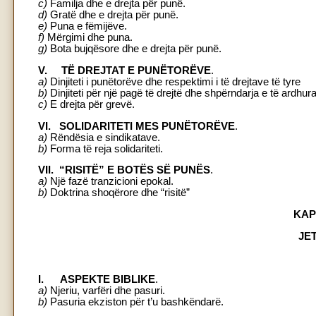
c)
Familja dhe e drejta për punë.
d)
Gratë dhe e drejta për punë.
e)
Puna e fëmijëve.
f)
Mërgimi dhe puna.
g)
Bota bujqësore dhe e drejta për punë.
V. TË DREJTAT E PUNËTORËVE
.
a)
Dinjiteti i punëtorëve dhe respektimi i të drejtave të tyre
b)
Dinjiteti për një pagë të drejtë dhe shpërndarja e të ardhur
c)
E drejta për grevë.
VI. SOLIDARITETI MES PUNËTORËVE
.
a)
Rëndësia e sindikatave.
b)
Forma të reja solidariteti.
VII. “RISITË” E BOTËS SË PUNËS
.
a)
Një fazë tranzicioni epokal.
b)
Doktrina shoqërore dhe “risitë”
KAP
JE
I. ASPEKTE BIBLIKE
.
a)
Njeriu, varfëri dhe pasuri.
b)
Pasuria ekziston për t’u bashkëndarë.