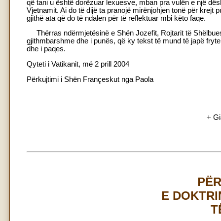
që tani u është dorëzuar lexuesve, mban pra vulën e një dës
Vjetnamit. Ai do të dijë ta pranojë mirënjohjen tonë për krejt
gjithë ata që do të ndalen për të reflektuar mbi këto faqe.
Thërras ndërmjetësinë e Shën Jozefit, Rojtarit të Shëlbuesi
gjithmbarshme dhe i punës, që ky tekst të mund të japë fryte t
dhe i paqes.
Qyteti i Vatikanit, më 2 prill 2004
Përkujtimi i Shën Françeskut nga Paola
+ Gi
PË
E DOKTR
T