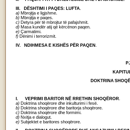
III. DËSHTIMI I PAQES: LUFTA
.
a)
Mbrojtja e ligjshme.
b)
Mbrojtja e paqes.
c)
Detyra për të mbrojtur të pafajshmit.
d)
Masa kundër atij që kërcënon paqen.
e)
Çarmatimi.
f)
Dënimi i terrorizmit.
IV. NDIHMESA E KISHËS PËR PAQEN
.
P
KAPITU
DOKTRINA SHOQË
I. VEPRIMI BARITOR NË RRETHIN SHOQËROR
.
a)
Doktrina shoqërore dhe inkulturimi i fesë.
b)
Doktrina shoqërore dhe baritorja shoqërore.
c)
Doktrina shoqërore dhe formimi.
d)
Nxitja e dialogut.
e)
Subjektet e baritores shoqërore.