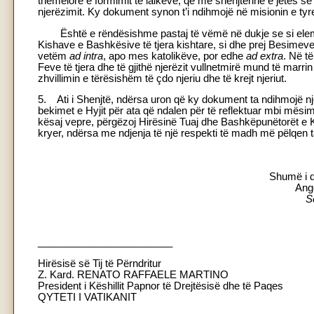
themelore e formimit të laikëve, që me shenjtërinë e jetës s
njerëzimit. Ky dokument synon t’i ndihmojë në misionin e tyr
Është e rëndësishme pastaj të vëmë në dukje se si eleme
Kishave e Bashkësive të tjera kishtare, si dhe prej Besimeve
vetëm
ad intra
, apo mes katolikëve, por edhe
ad extra
. Në të
Feve të tjera dhe të gjithë njerëzit vullnetmirë mund të marrin
zhvillimin e tërësishëm të çdo njeriu dhe të krejt njeriut.
5. Ati i Shenjtë, ndërsa uron që ky dokument ta ndihmojë n
bekimet e Hyjit për ata që ndalen për të reflektuar mbi mësi
kësaj vepre, përgëzoj Hirësinë Tuaj dhe Bashkëpunëtorët e K
kryer, ndërsa me ndjenja të një respekti të madh më pëlqen t
Shumë i d
Ang
Se
________________________
Hirësisë së Tij të Përndritur
Z. Kard. RENATO RAFFAELE MARTINO
President i Këshillit Papnor të Drejtësisë dhe të Paqes
QYTETI I VATIKANIT