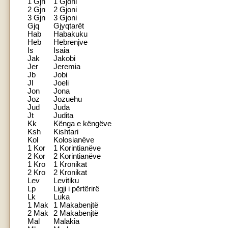
1 Gjn
1 Gjoni
2 Gjn
2 Gjoni
3 Gjn
3 Gjoni
Gjq
Gjyqtarët
Hab
Habakuku
Heb
Hebrenjve
Is
Isaia
Jak
Jakobi
Jer
Jeremia
Jb
Jobi
Jl
Joeli
Jon
Jona
Joz
Jozuehu
Jud
Juda
Jt
Judita
Kk
Kënga e këngëve
Ksh
Kishtari
Kol
Kolosianëve
1 Kor
1 Korintianëve
2 Kor
2 Korintianëve
1 Kro
1 Kronikat
2 Kro
2 Kronikat
Lev
Levitiku
Lp
Ligji i përtërirë
Lk
Luka
1 Mak
1 Makabenjtë
2 Mak
2 Makabenjtë
Mal
Malakia