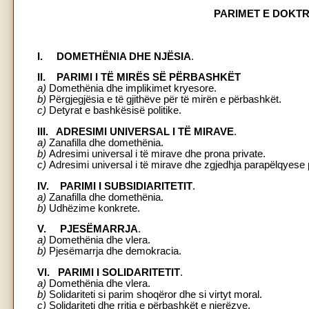
PARIMET E DOKT
I. DOMETHËNIA DHE NJËSIA
.
II. PARIMI I TË MIRËS SË PËRBASHKËT
a)
Domethënia dhe implikimet kryesore.
b)
Përgjegjësia e të gjithëve për të mirën e përbashkët.
c)
Detyrat e bashkësisë politike.
III. ADRESIMI UNIVERSAL I TË MIRAVE
.
a)
Zanafilla dhe domethënia.
b)
Adresimi universal i të mirave dhe prona private.
c)
Adresimi universal i të mirave dhe zgjedhja parapëlqyese pë
IV. PARIMI I SUBSIDIARITETIT
.
a)
Zanafilla dhe domethënia.
b)
Udhëzime konkrete.
V. PJESËMARRJA
.
a)
Domethënia dhe vlera.
b)
Pjesëmarrja dhe demokracia.
VI. PARIMI I SOLIDARITETIT
.
a)
Domethënia dhe vlera.
b)
Solidariteti si parim shoqëror dhe si virtyt moral.
c)
Solidariteti dhe rritja e përbashkët e njerëzve.