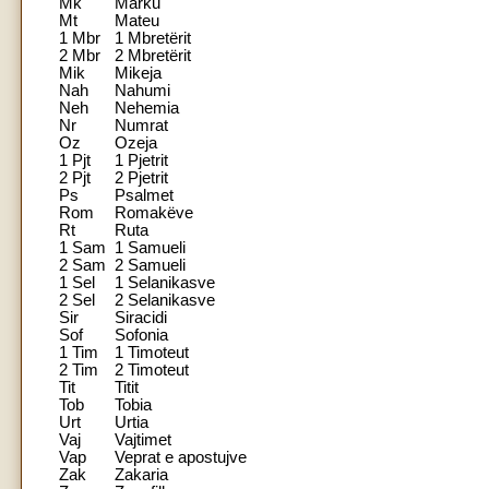
Mk
Marku
Mt
Mateu
1 Mbr
1 Mbretërit
2 Mbr
2 Mbretërit
Mik
Mikeja
Nah
Nahumi
Neh
Nehemia
Nr
Numrat
Oz
Ozeja
1 Pjt
1 Pjetrit
2 Pjt
2 Pjetrit
Ps
Psalmet
Rom
Romakëve
Rt
Ruta
1 Sam
1 Samueli
2 Sam
2 Samueli
1 Sel
1 Selanikasve
2 Sel
2 Selanikasve
Sir
Siracidi
Sof
Sofonia
1 Tim
1 Timoteut
2 Tim
2 Timoteut
Tit
Titit
Tob
Tobia
Urt
Urtia
Vaj
Vajtimet
Vap
Veprat e apostujve
Zak
Zakaria