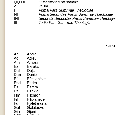
QQ.DD.
Quaestiones disputatae
v.
vëllimi
I
Prima Pars Summae Theologiae
I-II
Prima Secundae Partis Summae Theologiae
II-II
Secunda Secundae Partis Summae Theologi
III
Tertia Pars Summae Theologia
SHK
Ab
Abdia
Ag
Agjeu
Am
Amosi
Bar
Baruku
Dal
Dalja
Dan
Danieli
Ef
Efesianëve
Esd
Esdra
Es
Estera
Ez
Ezekieli
Flm
Filemoni
Fil
Filipianëve
Fu
Fjalët e urta
Gal
Galatasve
Gjn
Gjoni