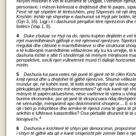
«kryen misionin e vet të kumtimit të Ungjillit, i vërteton njeriut,
personave; i mëson kërkesat e drejtësisë dhe të paqes, sipas
Fesë në një shpëtim të tërësishëm, prej Shpresës në një drejtës
Krishtin
: është një shprehje e dashurisë së Hyjit për botën, t
(Gjn 3, 16). Ligji i ri i dashurisë përqafon tërë njerëzimin dhe 
botës» (Vap 1, 8).
4
Duke zbuluar se Hyji na do, njeriu kupton dinjitetin e ve
rrjet marrëdhëniesh gjithnjë e më njëmend njerëzore
. Njerëzi
rregullat dhe cilësinë e marrëdhënieve si dhe strukturat shoqër
e të kultivojnë marrëdhënie vëllazërore aty ku ka urrejtje, të 
dashuria është e aftë t’i shndërrojë në mënyrë rrënjësore ma
perspektivë, secili njeri vullnetmirë mund t’i dallojë horizontet
mirën.
5
Dashuria ka para vetes një punë të gjerë në të cilën Kis
krejt njeriut dhe u drejtohet të gjithë njerëzve
. Shumë vëllezër
mundur që, në kohën tonë, të ketë ende njerëz që vdesin ng
përkujdesjet mjekësore më elementare? që nuk kanë një shtëp
mënyrë të papërcaktueshme, nëse varfërive të vjetra u shtojm
burime ekonomike, por që janë të ekspozuara ndaj dëshpërimi
në sëmundje, mënjanimit apo diskriminimit shoqëror… E si të 
që i bën jo mikpritëse dhe armike të njeriut zona të gjera t
ankthin e luftërave katastrofike? Ose përballë dhunimit të t
4
fëmijëve?».
6
Dashuria e krishterë të shtyn për denoncimin, propozimin 
i shtyn të gjithë ata që e kanë sinqerisht për zemër fatin e nj