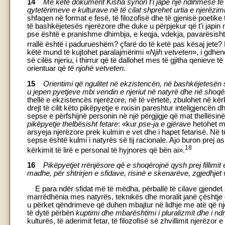
14
Me këtë dokument Kisha synon t’i japë një ndihmesë të vër
qytetërimeve e kulturave në të cilat shprehet urtia e njerëzimi
shfaqen në format e fesë, të filozofisë dhe të gjenisë poetike
të bashkëjetesës njerëzore dhe duke u përpjekur që t’i japin
pse është e pranishme dhimbja, e keqja, vdekja, pavarësisht p
rrallë është i padurueshëm? çfarë do të ketë pas kësaj jete? 
këtë mund të kujtohet paralajmërimi «
Njih vetveten
», i gdhen
së cilës njeriu, i thirrur që të dallohet mes të gjitha qenieve të 
orientuar që
të njohë vetveten
.
15
Orientimi që ngulitet në ekzistencën, në bashkëjetesën 
u jepen pyetjeve mbi vendin e njeriut në natyrë dhe në shoqë
thellë e ekzistencës njerëzore, në të vërtetë, zbulohet në kërki
drejt të cilit këto pikëpyetje e nxisin pareshtur inteligjencën d
sepse e përfshijnë personin në një përgjigje që mat thellësin
pikëpyetje thelbësisht fetare
: «kur
pse-ja e gjërave
hetohet me
arsyeja njerëzore prek kulmin e vet dhe i hapet fetarisë. Në t
sepse është kulmi i natyrës së tij racionale. Ajo buron prej as
18
kërkimit të lirë e personal të hyjnores që bën ai».
16
Pikëpyetjet rrënjësore që e shoqërojnë qysh prej fillim
madhe, për shtrirjen e sfidave, risinë e skenarëve, zgjedhjet 
E para ndër sfidat më të mëdha, përballë të cilave gjendet 
marrëdhënia mes natyrës, teknikës dhe moralit janë çështje
u përket qëndrimeve që duhen mbajtur në lidhje me atë që nje
të dytë përbën
kuptimi dhe mbarështimi i pluralizmit dhe i n
kulturës, të aderimit fetar, të filozofisë së zhvillimit njerëzor