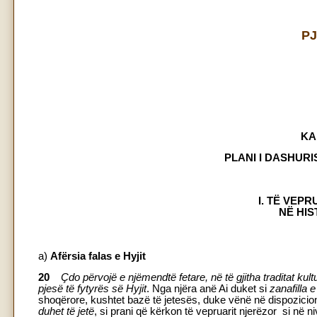
PJ
KA
PLANI I DASHURI
I. TË VEPR
NË HIS
a)
Afërsia falas e Hyjit
20
Çdo përvojë e njëmendtë fetare, në të gjitha traditat kultu
pjesë të fytyrës së Hyjit
. Nga njëra anë Ai duket si
zanafilla 
shoqërore, kushtet bazë të jetesës, duke vënë në dispozicion
duhet të jetë
, si prani që kërkon të vepruarit njerëzor si në 