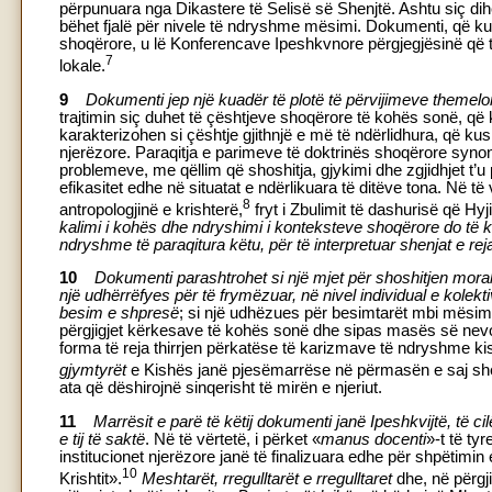
përpunuara nga Dikastere të Selisë së Shenjtë. Ashtu siç dihe
bëhet fjalë për nivele të ndryshme mësimi. Dokumenti, që kuf
shoqërore, u lë Konferencave Ipeshkvnore përgjegjësinë që 
7
lokale.
9
Dokumenti jep një kuadër të plotë të përvijimeve themelor
trajtimin siç duhet të çështjeve shoqërore të kohës sonë, që
karakterizohen si çështje gjithnjë e më të ndërlidhura, që kus
njerëzore. Paraqitja e parimeve të doktrinës shoqërore synon
problemeve, me qëllim që shoshitja, gjykimi dhe zgjidhjet t’u p
efikasitet edhe në situatat e ndërlikuara të ditëve tona. Në të 
8
antropologjinë e krishterë,
fryt i Zbulimit të dashurisë që Hyj
kalimi i kohës dhe ndryshimi i konteksteve shoqërore do të 
ndryshme të paraqitura këtu, për të interpretuar shenjat e re
10
Dokumenti parashtrohet si një mjet për shoshitjen morale
një udhërrëfyes për të frymëzuar, në nivel individual e kolekt
besim e shpresë
; si një udhëzues për besimtarët mbi mësimin 
përgjigjet kërkesave të kohës sonë dhe sipas masës së nevoj
forma të reja thirrjen përkatëse të karizmave të ndryshme ki
gjymtyrët
e Kishës janë pjesëmarrëse në përmasën e saj she
ata që dëshirojnë sinqerisht të mirën e njeriut.
11
Marrësit e parë të këtij dokumenti janë Ipeshkvijtë, të c
e tij të saktë
. Në të vërtetë, i përket «
manus docenti
»-t të ty
institucionet njerëzore janë të finalizuara edhe për shpëtimi
10
Krishtit».
Meshtarët, rregulltarët e rregulltaret
dhe, në përgj