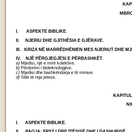
KAP
MBRO
I. ASPEKTE BIBLIKE
.
II. NJERIU DHE GJITHËSIA E GJËRAVE
.
III. KRIZA NË MARRËDHËNIEN MES NJERIUT DHE MJ
IV. NJË PËRGJEGJËSI E PËRBASHKËT
.
a)
Mjedisi, një e mirë kolektive.
b)
Përdorimi i bioteknologjive.
c)
Mjedisi dhe bashkëndarja e të mirave.
d)
Stile të reja jetese.
KAPITUL
NX
I. ASPEKTE BIBLIKE
.
II. PAQJA: FRYT I DREJTËSISË DHE I DASHURISË
.