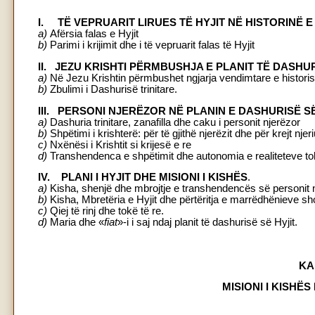
I. TË VEPRUARIT LIRUES TË HYJIT NË HISTORINË E
a)
Afërsia falas e Hyjit
b)
Parimi i krijimit dhe i të vepruarit falas të Hyjit
II. JEZU KRISHTI PËRMBUSHJA E PLANIT TË DASHUR
a)
Në Jezu Krishtin përmbushet ngjarja vendimtare e historisë
b)
Zbulimi i Dashurisë trinitare.
III. PERSONI NJERËZOR NË PLANIN E DASHURISË SË
a)
Dashuria trinitare, zanafilla dhe caku i personit njerëzor
b)
Shpëtimi i krishterë: për të gjithë njerëzit dhe për krejt njer
c)
Nxënësi i Krishtit si krijesë e re
d)
Transhendenca e shpëtimit dhe autonomia e realiteteve to
IV. PLANI I HYJIT DHE MISIONI I KISHËS
.
a)
Kisha, shenjë dhe mbrojtje e transhendencës së personit 
b)
Kisha, Mbretëria e Hyjit dhe përtëritja e marrëdhënieve sh
c)
Qiej të rinj dhe tokë të re.
d)
Maria dhe «
fiat
»-i i saj ndaj planit të dashurisë së Hyjit.
KA
MISIONI I KISH