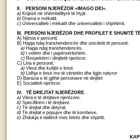
II. PERSONI NJERËZOR «IMAGO DEI»
.
a)
Krijesë në shëmbëlltyrë të Hyjit.
b)
Drama e mëkatit.
c)
Universaliteti i mëkatit dhe universaliteti i shpëtimit.
III. PERSONI NJERËZOR DHE PROFILET E SHUMTË TË
A) Njësia e personit.
B) Hapja ndaj transhendencës dhe unicitetit të personit.
a)
Hapja ndaj transhendencës.
b)
I vetëm dhe i papërsëritshëm.
c)
Respektimi i dinjitetit njerëzor.
C) Liria e personit.
a)
Vlera dhe kufijtë e lirisë.
b)
Lidhja e lirisë me të vërtetën dhe ligjin natyror
D) Barazia e të gjithë personave në dinjitet
E) Socialiteti njerëzor.
IV. TË DREJTAT NJERËZORE
.
a)
Vlera e të drejtave njerëzore.
b)
Specifikimi i të drejtave.
c)
Të drejtat dhe detyrat.
d)
Të drejtat e popujve dhe të kombeve.
e)
Zhdukja e dallimit mes letrës dhe shpirtit.
KAP