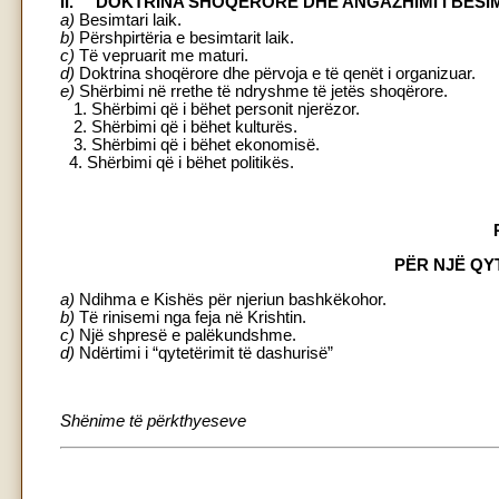
II. DOKTRINA SHOQËRORE DHE ANGAZHIMI I BESI
a)
Besimtari laik.
b)
Përshpirtëria e besimtarit laik.
c)
Të vepruarit me maturi.
d)
Doktrina shoqërore dhe përvoja e të qenët i organizuar.
e)
Shërbimi në rrethe të ndryshme të jetës shoqërore.
1. Shërbimi që i bëhet personit njerëzor.
2. Shërbimi që i bëhet kulturës.
3. Shërbimi që i bëhet ekonomisë.
4. Shërbimi që i bëhet politikës.
PËR NJË QY
a)
Ndihma e Kishës për njeriun bashkëkohor.
b)
Të rinisemi nga feja në Krishtin.
c)
Një shpresë e palëkundshme.
d)
Ndërtimi i “qytetërimit të dashurisë”
Shënime të përkthyeseve