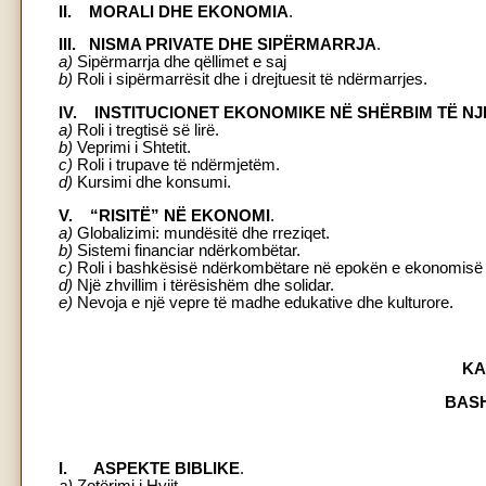
II. MORALI DHE EKONOMIA
.
III. NISMA PRIVATE DHE SIPËRMARRJA
.
a)
Sipërmarrja dhe qëllimet e saj
b)
Roli i sipërmarrësit dhe i drejtuesit të ndërmarrjes.
IV. INSTITUCIONET EKONOMIKE NË SHËRBIM TË NJ
a)
Roli i tregtisë së lirë.
b)
Veprimi i Shtetit.
c)
Roli i trupave të ndërmjetëm.
d)
Kursimi dhe konsumi.
V. “RISITË” NË EKONOMI
.
a)
Globalizimi: mundësitë dhe rreziqet.
b)
Sistemi financiar ndërkombëtar.
c)
Roli i bashkësisë ndërkombëtare në epokën e ekonomisë 
d)
Një zhvillim i tërësishëm dhe solidar.
e)
Nevoja e një vepre të madhe edukative dhe kulturore.
KA
BASH
I. ASPEKTE BIBLIKE
.
a)
Zotërimi i Hyjit.