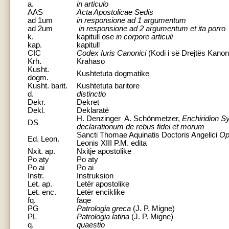
a.
in articulo
AAS
Acta Apostolicae Sedis
ad 1um
in responsione ad 1 argumentum
ad 2um
in responsione ad 2 argumentum et ita porro
k.
kapitull ose
in corpore articuli
kap.
kapitull
CIC
Codex Iuris Canonici
(Kodi i së Drejtës Kanon
Krh.
Krahaso
Kusht.
Kushtetuta dogmatike
dogm.
Kusht. barit.
Kushtetuta baritore
d.
distinctio
Dekr.
Dekret
Dekl.
Deklaratë
H. Denzinger A. Schönmetzer,
Enchiridion S
DS
declarationum de rebus fidei et morum
Sancti Thomae Aquinatis Doctoris Angelici
Op
Ed. Leon.
Leonis XIII P.M. edita
Nxit. ap.
Nxitje apostolike
Po aty
Po aty
Po ai
Po ai
Instr.
Instruksion
Let. ap.
Letër apostolike
Let. enc.
Letër enciklike
fq.
faqe
PG
Patrologia greca
(J. P. Migne)
PL
Patrologia latina
(J. P. Migne)
q.
quaestio