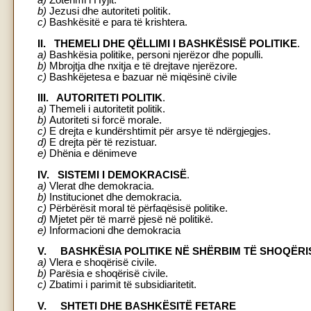
b)
Jezusi dhe autoriteti politik.
c)
Bashkësitë e para të krishtera.
II. THEMELI DHE QËLLIMI I BASHKËSISË POLITIKE
.
a)
Bashkësia politike, personi njerëzor dhe populli.
b)
Mbrojtja dhe nxitja e të drejtave njerëzore.
c)
Bashkëjetesa e bazuar në miqësinë civile
III. AUTORITETI POLITIK
.
a)
Themeli i autoritetit politik.
b)
Autoriteti si forcë morale.
c)
E drejta e kundërshtimit për arsye të ndërgjegjes.
d)
E drejta për të rezistuar.
e)
Dhënia e dënimeve
IV. SISTEMI I DEMOKRACISË
.
a)
Vlerat dhe demokracia.
b)
Institucionet dhe demokracia.
c)
Përbërësit moral të përfaqësisë politike.
d)
Mjetet për të marrë pjesë në politikë.
e)
Informacioni dhe demokracia
V. BASHKËSIA POLITIKE NË SHËRBIM TË SHOQËRIS
a)
Vlera e shoqërisë civile.
b)
Parësia e shoqërisë civile.
c)
Zbatimi i parimit të subsidiaritetit.
V. SHTETI DHE BASHKËSITË FETARE