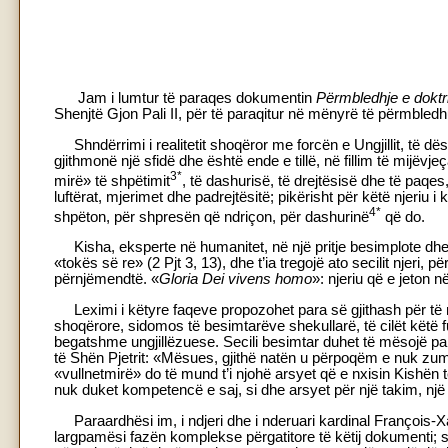
Jam i lumtur të paraqes dokumentin
Përmbledhje e doktr
Shenjtë Gjon Pali II, për të paraqitur në mënyrë të përmbledh
Shndërrimi i realitetit shoqëror me forcën e Ungjillit, të d
gjithmonë një sfidë dhe është ende e tillë, në fillim të mijëvjeç
3*
mirë» të shpëtimit
, të dashurisë, të drejtësisë dhe të paqe
luftërat, mjerimet dhe padrejtësitë; pikërisht për këtë njeriu
4*
shpëton, për shpresën që ndriçon, për dashurinë
që do.
Kisha, eksperte në humanitet, në një pritje besimplote dhe në
«tokës së re» (2 Pjt 3, 13), dhe t’ia tregojë ato secilit njeri, 
përnjëmendtë. «
Gloria Dei vivens homo
»: njeriu që e jeton në 
Leximi i këtyre faqeve propozohet para së gjithash për të m
shoqërore, sidomos të besimtarëve shekullarë, të cilët këtë fu
begatshme ungjillëzuese. Secili besimtar duhet të mësojë par
të Shën Pjetrit: «Mësues, gjithë natën u përpoqëm e nuk zumë a
«vullnetmirë» do të mund t’i njohë arsyet që e nxisin Kishën
nuk duket kompetencë e saj, si dhe arsyet për një takim, një
Paraardhësi im, i ndjeri dhe i nderuari kardinal François
largpamësi fazën komplekse përgatitore të këtij dokumenti; 