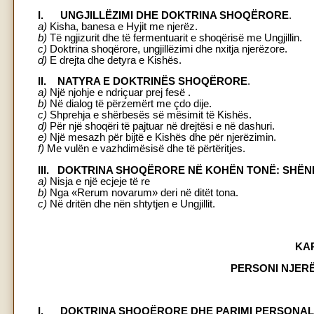
I. UNGJILLËZIMI DHE DOKTRINA SHOQËRORE
.
a)
Kisha, banesa e Hyjit me njerëz.
b)
Të ngjizurit dhe të fermentuarit e shoqërisë me Ungjillin.
c)
Doktrina shoqërore, ungjillëzimi dhe nxitja njerëzore.
d)
E drejta dhe detyra e Kishës.
II. NATYRA E DOKTRINËS SHOQËRORE
.
a)
Një njohje e ndriçuar prej fesë .
b)
Në dialog të përzemërt me çdo dije.
c)
Shprehja e shërbesës së mësimit të Kishës.
d)
Për një shoqëri të pajtuar në drejtësi e në dashuri.
e)
Një mesazh për bijtë e Kishës dhe për njerëzimin.
f)
Me vulën e vazhdimësisë dhe të përtëritjes.
III. DOKTRINA SHOQËRORE NË KOHËN TONË: SHËN
a)
Nisja e një ecjeje të re
b)
Nga «Rerum novarum» deri në ditët tona.
c)
Në dritën dhe nën shtytjen e Ungjillit.
KAP
PERSONI NJERË
I. DOKTRINA SHOQËRORE DHE PARIMI PERSONAL