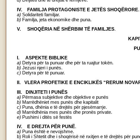
d)
Dinjiteti dhe të drejtat e fëmijëve.
IV. FAMILJA PROTAGONISTE E JETËS SHOQËRORE
.
a)
Solidariteti familjar.
b)
Familja, jeta ekonomike dhe puna.
V. SHOQËRIA NË SHËRBIM TË FAMILJES
.
KAPI
PU
I. ASPEKTE BIBLIKE
a)
Detyra për ta punuar dhe për ta ruajtur tokën.
b)
Jezusi njeri i punës.
c)
Detyra për të punuar.
II. VLERA PROFETIKE E ENCIKLIKËS “RERUM NOV
III. DINJITETI I PUNËS
a)
Përmasa subjektive dhe objektive e punës
b)
Marrëdhëniet mes punës dhe kapitalit
c)
Puna, dhënia e të drejtës për pjesëmarrje.
d)
Marrëdhënia mes punës dhe pronës private.
e)
Pushimi i ditës së festës
IV. E DREJTA PËR PUNË
.
a)
Puna është e nevojshme.
b) Roli i Shtetit dhe i shoqërisë në nxitjen e të drejtës për pun