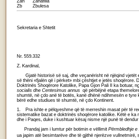
Zan
Zanafilla
Zb
Zbulesa
Sekretaria e Shtetit
Nr. 559.332
Z. Kardinal,
Gjatë historisë së saj, dhe veçanërisht në njëqind vjetët e
së thëni «fjalën që i përket» mbi çështjet e jetës shoqërore.
Doktrinës Shoqërore Katolike, Papa Gjon Pali II ka botuar, ng
socialis
dhe
Centesimus annus
që përbëjnë etapa themelore 
shumtë, në çdo anë të botës, kanë dhënë ndihmesën e tyre ko
bërë edhe studiues të shumtë, në çdo Kontinent.
1. Pra ishte e pëlqyeshme që të merreshin masat për të re
sistematike bazat e doktrinës shoqërore katolike. Këtë e ka
dhe i Paqes, duke i kushtuar kësaj nisme një punë të dendur g
Prandaj jam i lumtur për botimin e vëllimit
Përmbledhje e 
ua japim atë besimtarëve dhe të gjithë njerëzve vullnetmirë, 