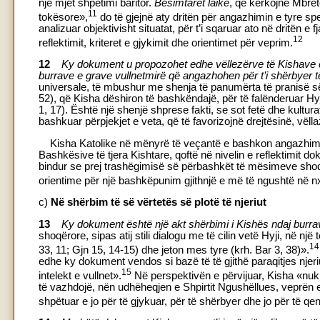
një mjet shpëtimi baritor.
Besimtarët laikë
, që kërkojnë Mbretë
11
tokësore»,
do të gjejnë aty dritën për angazhimin e tyre sp
analizuar objektivisht situatat, për t’i sqaruar ato në dritën e
12
reflektimit, kriteret e gjykimit dhe orientimet për veprim.
12
Ky dokument u propozohet edhe vëllezërve të Kishave e B
burrave e grave vullnetmirë që angazhohen për t’i shërbyer 
universale, të mbushur me shenja të panumërta të pranisë së Sh
52), që Kisha dëshiron të bashkëndajë, për të falënderuar Hyj
1, 17). Është një shenjë shprese fakti, se sot fetë dhe kultur
bashkuar përpjekjet e veta, që të favorizojnë drejtësinë, vëlla
Kisha Katolike në mënyrë të veçantë e bashkon angazhimin
Bashkësive të tjera Kishtare, qoftë në nivelin e reflektimit do
bindur se prej trashëgimisë së përbashkët të mësimeve shoqërore
orientime për një bashkëpunim gjithnjë e më të ngushtë në nx
c)
Në shërbim të së vërtetës së plotë të njeriut
13
Ky dokument është një akt shërbimi i Kishës ndaj burr
shoqërore, sipas atij stili dialogu me të cilin vetë Hyji, në një
14
33, 11; Gjn 15, 14-15) dhe jeton mes tyre (krh. Bar 3, 38)».
edhe ky dokument vendos si bazë të të gjithë paraqitjes njer
15
intelekt e vullnet».
Në perspektivën e përvijuar, Kisha «nuk 
të vazhdojë, nën udhëheqjen e Shpirtit Ngushëllues, veprën e 
shpëtuar e jo për të gjykuar, për të shërbyer dhe jo për të qe