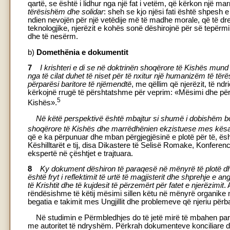
qartë, se është i lidhur nga një fat i vetëm, që kërkon një ma
tërësish
ë
m dhe solidar
: sheh se kjo njësi fati është shpesh
ndien nevojën për një vetëdije më të madhe morale, që të dre
teknologjike, njerëzit e kohës sonë dëshirojnë për së tepërmi,
dhe të nesërm.
b)
Domethënia e dokumentit
7
I krishteri e di se në doktrinën shoqërore të Kishës mund t
nga të cilat duhet të niset për të nxitur një humanizëm të të
përparësi baritore të njëmendtë
, me qëllim që njerëzit, të ndr
kërkojnë rrugë të përshtatshme për veprim: «Mësimi dhe përh
5
Kishës».
Në këtë perspektivë është mbajtur si shumë i dobishëm boti
shoqërore të Kishës dhe marrëdhënien ekzistuese mes kësaj do
që e ka përpunuar dhe mban përgjegjësinë e plotë për të, ës
Këshilltarët e tij, disa Dikastere të Selisë Romake, Konfer
ekspertë në çështjet e trajtuara.
8
Ky dokument dëshiron të paraqesë në mënyrë të plotë dh
është fryt i reflektimit të urtë të magjisterit dhe shprehje e
të Krishtit dhe të kujdesit të përzemërt për fatet e njerëzimit
.
rëndësishme të këtij mësimi sillen këtu në mënyrë organik
begatia e takimit mes Ungjillit dhe problemeve që njeriu përba
Në studimin e Përmbledhjes do të jetë mirë të mbahen paras
me autoritet të ndryshëm. Përkrah dokumenteve konciliare d