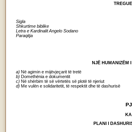
TREGUE
Sigla
Shkurtime biblike
Letra e Kardinalit Angelo Sodano
Paraqitja
NJË
HUMANIZËM I
a)
Në agimin e mijëvjeçarit të tretë
b)
Domethënia e dokumentit
c)
Në shërbim të së vërtetës së plotë të njeriut
d)
Me vulën e solidaritetit, të respektit dhe të dashurisë
PJ
KA
PLANI I DASHURI