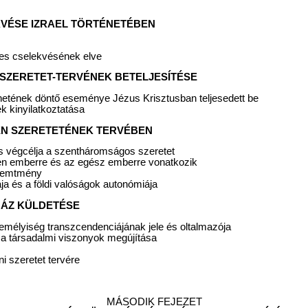
EKVÉSE IZRAEL TÖRTÉNETÉBEN
nes cselekvésének elve
YA SZERETET-TERVÉNEK BETELJESÍTÉSE
ténetének döntő eseménye Jézus Krisztusban teljesedett be
 kinyilatkoztatása
STEN SZERETETÉNEK TERVÉBEN
s végcélja a szentháromságos szeretet
en emberre és az egész emberre vonatkozik
teremtmény
a és a földi valóságok autonómiája
YHÁZ KÜLDETÉSE
emélyiség transzcendenciájának jele és oltalmazója
 a társadalmi viszonyok megújítása
ni szeretet tervére
MÁSODIK FEJEZET