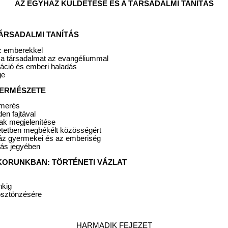
AZ EGYHÁZ KÜLDETÉSE ÉS A TÁRSADALMI TANÍTÁS
 TÁRSADALMI TANÍTÁS
z emberekkel
i a társadalmat az evangéliummal
záció és emberi haladás
ge
 TERMÉSZETE
ismerés
en fajtával
ak megjelenítése
etetben megbékélt közösségért
ház gyermekei és az emberiség
lás jegyében
S KORUNKBAN: TÖRTÉNETI VÁZLAT
nkig
ösztönzésére
HARMADIK FEJEZET