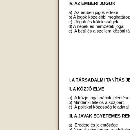
IV. AZ EMBERI JOGOK
a) Az emberi jogok értéke
b) A jogok közelebbi meghatáro
c) Jogok és kötelességek
d) A népek és nemzetek jogai
e) A betű és a szellem közötti 
I. A TÁRSADALMI TANÍTÁS
II. A KÖZJÓ ELVE
a) A közjó fogalmának jelentése 
b) Mindenki felelős a közjóért
c) A politikai közösség feladatai
III. A JAVAK EGYETEMES R
a) Eredete és jelentősége
b) A javak egyetemes rendeltet