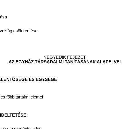
zása
távolság csökkentése
NEGYEDIK FEJEZET
AZ EGYHÁZ TÁRSADALMI TANÍTÁSÁNAK ALAPELVEI
 JELENTŐSÉGE ÉS EGYSÉGE
és főbb tartalmi elemei
ENDELTETÉSE
ése és a magántulajdon