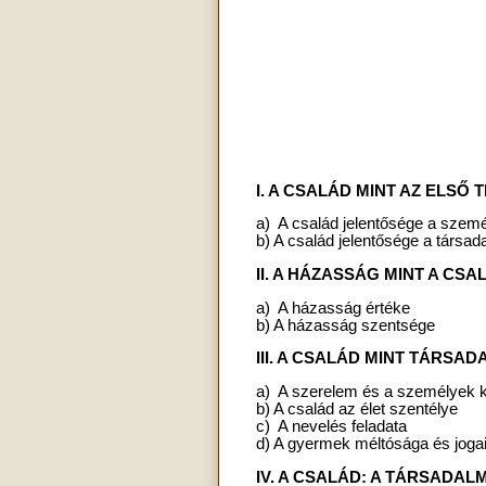
I. A CSALÁD MINT AZ ELS
a) A család jelentősége a szem
b) A család jelentősége a társa
II. A HÁZASSÁG MINT A CS
a) A házasság értéke
b) A házasság szentsége
III. A CSALÁD MINT TÁRSA
a) A szerelem és a személyek 
b) A család az élet szentélye
c) A nevelés feladata
d) A gyermek méltósága és joga
IV. A CSALÁD: A TÁRSADAL