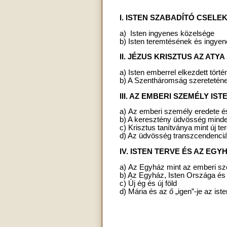
I. ISTEN SZABADÍTÓ CSEL
a) Isten ingyenes közelsége
b) Isten teremtésének és ingye
II. JÉZUS KRISZTUS AZ AT
a) Isten emberrel elkezdett tör
b) A Szentháromság szeretetének
III. AZ EMBERI SZEMÉLY I
a) Az emberi személy eredete é
b) A keresztény üdvösség mind
c) Krisztus tanítványa mint új 
d) Az üdvösség transzcendenciáj
IV. ISTEN TERVE ÉS AZ EG
a) Az Egyház mint az emberi sz
b) Az Egyház, Isten Országa és
c) Új ég és új föld
d) Mária és az ő „igen”-je az iste