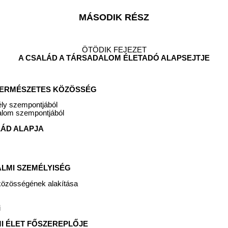
MÁSODIK RÉSZ
ÖTÖDIK FEJEZET
A CSALÁD A TÁRSADALOM ÉLETADÓ ALAPSEJTJE
Ő TERMÉSZETES KÖZÖSSÉG
ély szempontjából
dalom szempontjából
ALÁD ALAPJA
DALMI SZEMÉLYISÉG
közösségének alakítása
i
MI ÉLET FŐSZEREPLŐJE