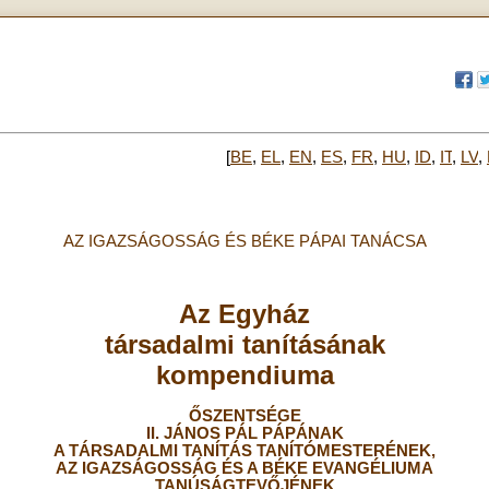
[
BE
,
EL
,
EN
,
ES
,
FR
,
HU
,
ID
,
IT
,
LV
,
AZ IGAZSÁGOSSÁG ÉS BÉKE PÁPAI TANÁCSA
Az Egyház
társadalmi tanításának
kompendiuma
ŐSZENTSÉGE
II. JÁNOS PÁL PÁPÁNAK
A TÁRSADALMI TANÍTÁS TANÍTÓMESTERÉNEK,
AZ IGAZSÁGOSSÁG ÉS A BÉKE EVANGÉLIUMA
TANÚSÁGTEVŐJÉNEK