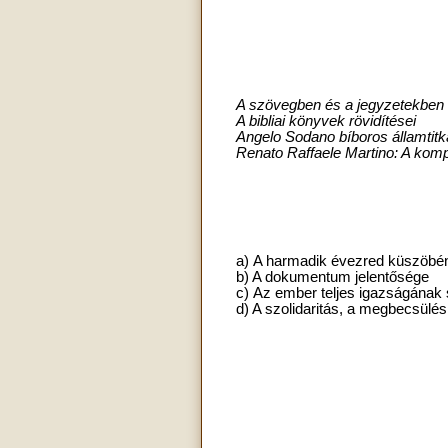
A szövegben és a jegyzetekben 
A bibliai könyvek rövidítései
Angelo Sodano bíboros államtitká
Renato Raffaele Martino: A ko
a) A harmadik évezred küszöbé
b) A dokumentum jelentősége
c) Az ember teljes igazságának 
d) A szolidaritás, a megbecsülés