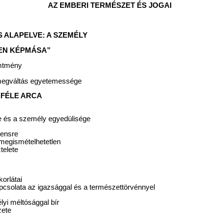
AZ EMBERI TERMÉSZET ÉS JOGAI
ÉS ALAPELVE: A SZEMÉLY
STEN KÉPMÁSA”
emtmény
megváltás egyetemessége
OKFÉLE ARCA
e és a személy egyedülisége
densre
 megismételhetetlen
telete
orlátai
pcsolata az igazsággal és a természettörvénnyel
yi méltósággal bír
zete