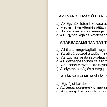
I. AZ EVANGELIZÁCIÓ ÉS A
a) Az Egyház: Isten lakozása a
b) Megtermékenyíteni és átitatn
c) Társadalmi tanítás, evangeli
d) Az Egyház joga és kötelessé
II. A TÁRSADALMI TANÍTÁS
a) A hit által megvilágított meg
b) Baráti párbeszéd a tudás mind
c) Az Egyház tanító szolgálatán
d) Az igazságosságban és szer
e) Az üzenet címzettei az Egy
f) A folyamatosság és a megúju
III. A TÁRSADALMI TANÍTÁ
a) Egy új út kezdete
b) A
„Rerum novarum”
-tól napjai
c) Az evangélium fényében és 