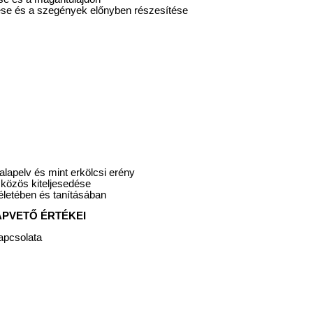
ése és a szegények előnyben részesítése
 alapelv és mint erkölcsi erény
 közös kiteljesedése
 életében és tanításában
LAPVETŐ ÉRTÉKEI
apcsolata