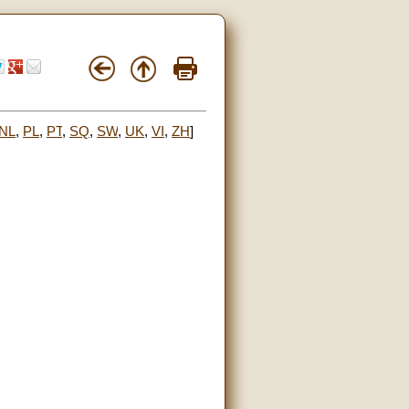
NL
,
PL
,
PT
,
SQ
,
SW
,
UK
,
VI
,
ZH
]