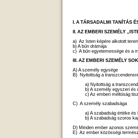
I. A TÁRSADALMI TANÍTÁS 
II. AZ EMBERI SZEMÉLY „I
a) Az Isten képére alkotott ter
b) A bűn drámája
c) A bűn egyetemessége és a 
III. AZ EMBERI SZEMÉLY S
A) A személy egysége
B) Nyitottság a transzcendensr
a) Nyitottság a transzcen
b) A személy egyszeri és
c) Az emberi méltóság tisz
C) A személy szabadsága
a) A szabadság értéke és k
b) A szabadság szoros ka
D) Minden ember azonos személ
E) Az ember közösségi termés