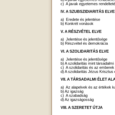
c) A javak egyetemes rendeltet
IV. A SZUBSZIDIARITÁS ELVE
a) Eredete és jelentése
b) Konkrét vonások
V. A RÉSZVÉTEL ELVE
a) Jelentése és jelentősége
b) Részvétel és demokrácia
VI. A SZOLIDARITÁS ELVE
a) Jelentése és jelentősége
b) A szolidaritás mint társadalmi
c) A szolidaritás és az emberek
d) A szolidaritás Jézus Krisztus
VII. A TÁRSADALMI ÉLET A
a) Az alapelvek és az értékek k
b) Az igazság
c) A szabadság
d) Az igazságosság
VIII. A SZERETET ÚTJA