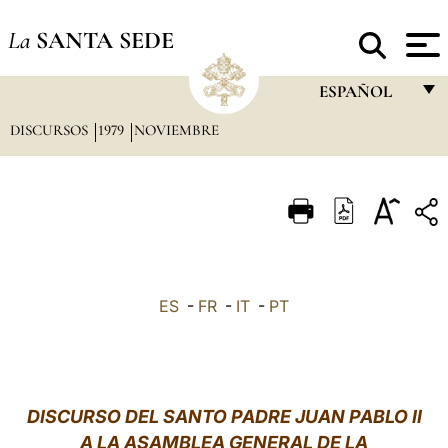
La
SANTA SEDE
ESPAÑOL
DISCURSOS
1979
NOVIEMBRE
FRANÇAIS
ENGLISH
ITALIANO
PORTUGUÊS
ESPAÑOL
ES
-
FR
-
IT
-
PT
DEUTSCH
POLSKI
العربيّة
DISCURSO DEL SANTO PADRE JUAN PABLO II
A LA ASAMBLEA GENERAL DE LA
中文