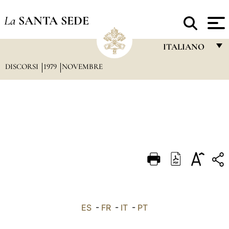
La
SANTA SEDE
ITALIANO
DISCORSI
1979
NOVEMBRE
FRANÇAIS
ENGLISH
ITALIANO
PORTUGUÊS
ESPAÑOL
DEUTSCH
POLSKI
العربيّة
ES
-
FR
-
IT
-
PT
中文