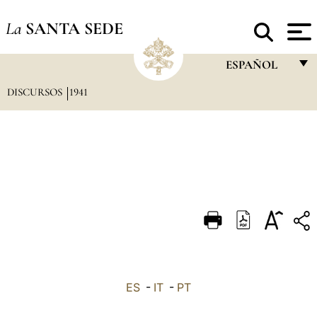
La
SANTA SEDE
ESPAÑOL
DISCURSOS
1941
FRANÇAIS
ENGLISH
ITALIANO
PORTUGUÊS
ESPAÑOL
DEUTSCH
POLSKI
العربيّة
ES
-
IT
-
PT
中文