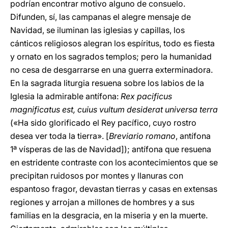
podrían encontrar motivo alguno de consuelo.
Difunden, sí, las campanas el alegre mensaje de
Navidad, se iluminan las iglesias y capillas, los
cánticos religiosos alegran los espíritus, todo es fiesta
y ornato en los sagrados templos; pero la humanidad
no cesa de desgarrarse en una guerra exterminadora.
En la sagrada liturgia resuena sobre los labios de la
Iglesia la admirable antífona:
Rex pacificus
magnificatus est, cuius vultum desiderat universa terra
(«Ha sido glorificado el Rey pacífico, cuyo rostro
desea ver toda la tierra». [
Breviario romano
, antífona
1ª vísperas de las de Navidad]); antífona que resuena
en estridente contraste con los acontecimientos que se
precipitan ruidosos por montes y llanuras con
espantoso fragor, devastan tierras y casas en extensas
regiones y arrojan a millones de hombres y a sus
familias en la desgracia, en la miseria y en la muerte.