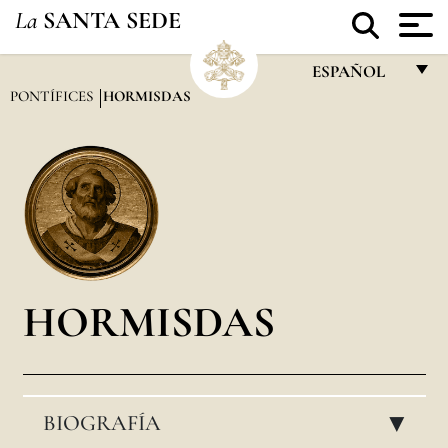
La
SANTA SEDE
ESPAÑOL
PONTÍFICES
HORMISDAS
FRANÇAIS
ENGLISH
ITALIANO
PORTUGUÊS
ESPAÑOL
DEUTSCH
HORMISDAS
POLSKI
العربيّة
BIOGRAFÍA
中文
▸