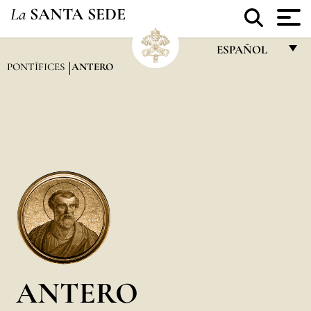
La
SANTA SEDE
ESPAÑOL
PONTÍFICES
ANTERO
FRANÇAIS
ENGLISH
ITALIANO
PORTUGUÊS
ESPAÑOL
DEUTSCH
POLSKI
العربيّة
ANTERO
中文