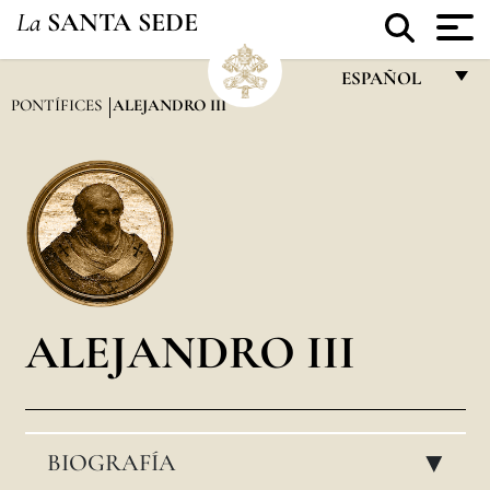
La
SANTA SEDE
ESPAÑOL
PONTÍFICES
ALEJANDRO III
FRANÇAIS
ENGLISH
ITALIANO
PORTUGUÊS
ESPAÑOL
DEUTSCH
ALEJANDRO III
POLSKI
العربيّة
BIOGRAFÍA
中文
▸