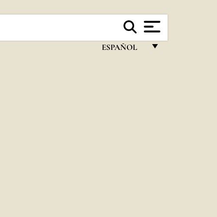
ESPAÑOL
FRANÇAIS
ENGLISH
ITALIANO
PORTUGUÊS
ESPAÑOL
DEUTSCH
POLSKI
العربيّة