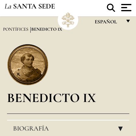
La
SANTA SEDE
ESPAÑOL
PONTÍFICES
BENEDICTO IX
FRANÇAIS
ENGLISH
ITALIANO
PORTUGUÊS
ESPAÑOL
DEUTSCH
BENEDICTO IX
POLSKI
العربيّة
BIOGRAFÍA
中文
▸