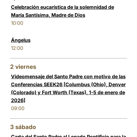
Celebración eucarística de la solemnidad de
LATINE
María Santísima, Madre de Dios
10:00
Ángelus
12:00
2
viernes
Videomensaje del Santo Padre con motivo de las
Conferencias SEEK26 [Columbus (Ohio), Denver
(Colorado) y Fort Worth (Texas), 1-5 de enero de
2026]
09:00
3
sábado
Carta del Santo Padre al Legado Pontificio para la