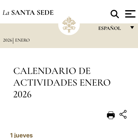
La
SANTA SEDE
ESPAÑOL
2026
ENERO
FRANÇAIS
ENGLISH
ITALIANO
CALENDARIO DE
PORTUGUÊS
ACTIVIDADES ENERO
ESPAÑOL
2026
DEUTSCH
POLSKI
العربيّة
1
jueves
中文