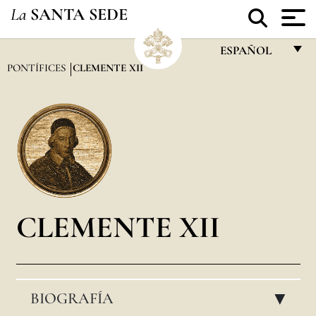
La
SANTA SEDE
ESPAÑOL
PONTÍFICES
CLEMENTE XII
FRANÇAIS
ENGLISH
ITALIANO
PORTUGUÊS
ESPAÑOL
DEUTSCH
CLEMENTE XII
POLSKI
العربيّة
BIOGRAFÍA
中文
▸