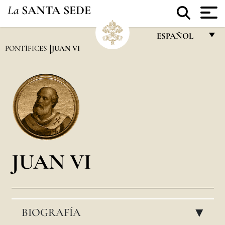
La
SANTA SEDE
ESPAÑOL
PONTÍFICES
JUAN VI
FRANÇAIS
ENGLISH
ITALIANO
PORTUGUÊS
ESPAÑOL
DEUTSCH
JUAN VI
POLSKI
العربيّة
BIOGRAFÍA
中文
▸