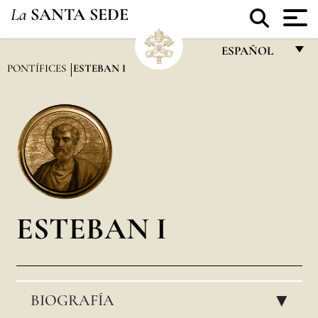
La
SANTA SEDE
ESPAÑOL
PONTÍFICES
ESTEBAN I
FRANÇAIS
ENGLISH
ITALIANO
PORTUGUÊS
ESPAÑOL
DEUTSCH
ESTEBAN I
POLSKI
العربيّة
BIOGRAFÍA
中文
▸