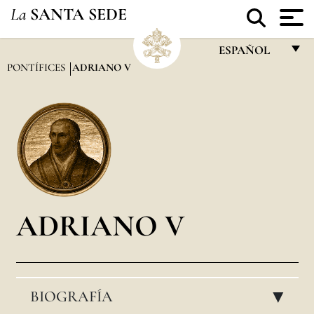
La
SANTA SEDE
ESPAÑOL
PONTÍFICES
ADRIANO V
FRANÇAIS
ENGLISH
ITALIANO
PORTUGUÊS
ESPAÑOL
DEUTSCH
ADRIANO V
POLSKI
العربيّة
BIOGRAFÍA
中文
▸