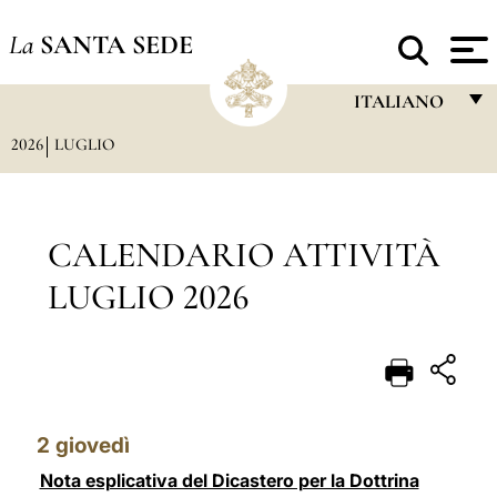
La
SANTA SEDE
ITALIANO
2026
LUGLIO
FRANÇAIS
ENGLISH
ITALIANO
CALENDARIO ATTIVITÀ
PORTUGUÊS
LUGLIO 2026
ESPAÑOL
DEUTSCH
POLSKI
2
giovedì
العربيّة
Nota esplicativa del Dicastero per la Dottrina
中文