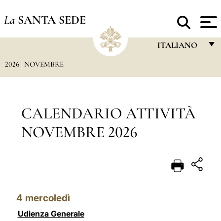
La
SANTA SEDE
ITALIANO
2026
NOVEMBRE
FRANÇAIS
ENGLISH
ITALIANO
CALENDARIO ATTIVITÀ
PORTUGUÊS
NOVEMBRE 2026
ESPAÑOL
DEUTSCH
POLSKI
4
mercoledì
العربيّة
Udienza Generale
中文