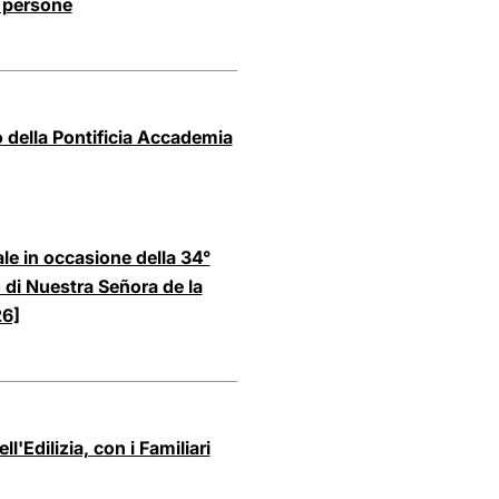
i persone
 della Pontificia Accademia
ale in occasione della 34°
 di Nuestra Señora de la
26]
ll'Edilizia, con i Familiari