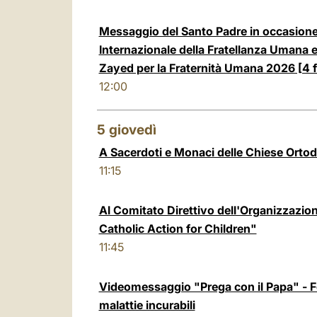
Messaggio del Santo Padre in occasione
Internazionale della Fratellanza Umana 
Zayed per la Fraternità Umana 2026 [4 
12:00
5
giovedì
A Sacerdoti e Monaci delle Chiese Ortod
11:15
Al Comitato Direttivo dell'Organizzazion
Catholic Action for Children"
11:45
Videomessaggio "Prega con il Papa" - Fe
malattie incurabili