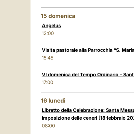
15
domenica
Angelus
12:00
Visita pastorale alla Parrocchia “S. Mari
15:45
VI domenica del Tempo Ordinario – San
17:00
16
lunedì
Libretto della Celebrazione: Santa Mess
imposizione delle ceneri [18 febbraio 20
08:00