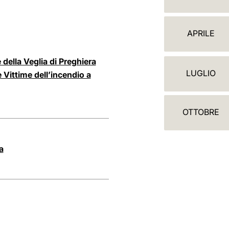
A
L
APRILE
E
N
della Veglia di Preghiera
LUGLIO
 Vittime dell’incendio a
D
A
OTTOBRE
R
I
a
O