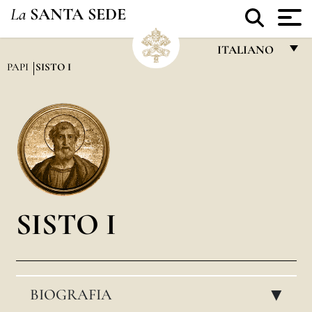
La
SANTA SEDE
ITALIANO
PAPI
SISTO I
FRANÇAIS
ENGLISH
ITALIANO
PORTUGUÊS
ESPAÑOL
DEUTSCH
SISTO I
POLSKI
العربيّة
BIOGRAFIA
中文
▸