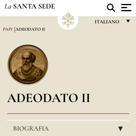
La
SANTA SEDE
ITALIANO
PAPI
ADEODATO II
FRANÇAIS
ENGLISH
ITALIANO
PORTUGUÊS
ESPAÑOL
DEUTSCH
ADEODATO II
POLSKI
العربيّة
BIOGRAFIA
中文
▸