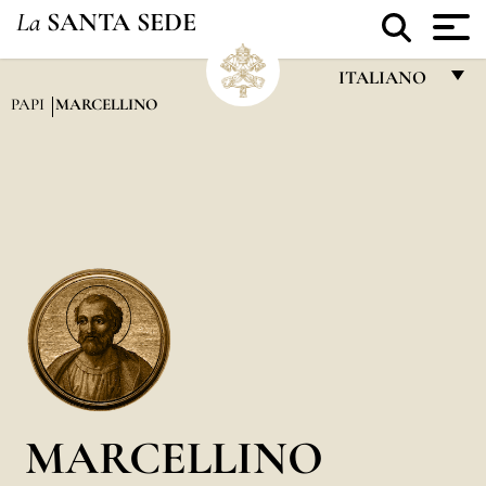
La
SANTA SEDE
ITALIANO
PAPI
MARCELLINO
FRANÇAIS
ENGLISH
ITALIANO
PORTUGUÊS
ESPAÑOL
DEUTSCH
POLSKI
العربيّة
MARCELLINO
中文