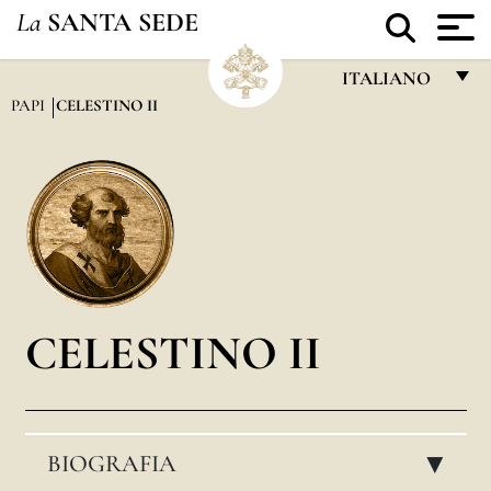
La
SANTA SEDE
ITALIANO
PAPI
CELESTINO II
FRANÇAIS
ENGLISH
ITALIANO
PORTUGUÊS
ESPAÑOL
DEUTSCH
CELESTINO II
POLSKI
العربيّة
BIOGRAFIA
中文
▸