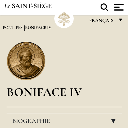
Le
SAINT-SIÈGE
FRANÇAIS
PONTIFES
BONIFACE IV
FRANÇAIS
ENGLISH
ITALIANO
PORTUGUÊS
ESPAÑOL
DEUTSCH
BONIFACE IV
POLSKI
العربيّة
BIOGRAPHIE
中文
▸