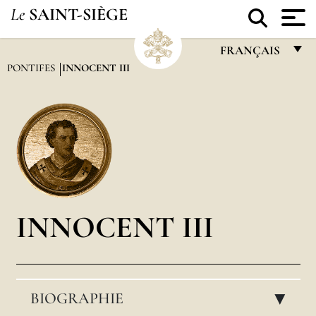
Le
SAINT-SIÈGE
FRANÇAIS
PONTIFES
INNOCENT III
FRANÇAIS
ENGLISH
ITALIANO
PORTUGUÊS
ESPAÑOL
DEUTSCH
INNOCENT III
POLSKI
العربيّة
BIOGRAPHIE
中文
▸