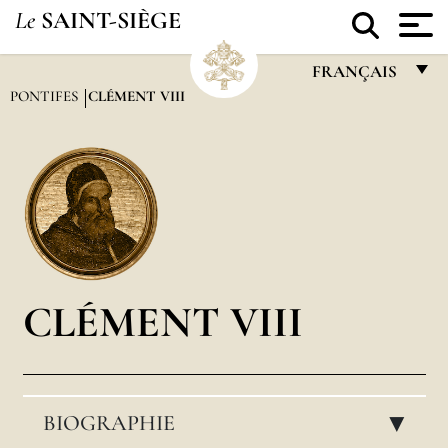
Le
SAINT-SIÈGE
FRANÇAIS
PONTIFES
CLÉMENT VIII
FRANÇAIS
ENGLISH
ITALIANO
PORTUGUÊS
ESPAÑOL
DEUTSCH
CLÉMENT VIII
POLSKI
العربيّة
BIOGRAPHIE
中文
▸