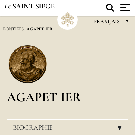
Le
SAINT-SIÈGE
FRANÇAIS
PONTIFES
AGAPET IER
FRANÇAIS
ENGLISH
ITALIANO
PORTUGUÊS
ESPAÑOL
DEUTSCH
AGAPET IER
POLSKI
العربيّة
BIOGRAPHIE
中文
▸