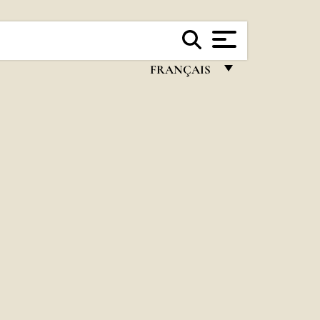
FRANÇAIS
FRANÇAIS
ENGLISH
ITALIANO
PORTUGUÊS
ESPAÑOL
DEUTSCH
POLSKI
العربيّة