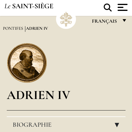
Le
SAINT-SIÈGE
FRANÇAIS
PONTIFES
ADRIEN IV
FRANÇAIS
ENGLISH
ITALIANO
PORTUGUÊS
ESPAÑOL
DEUTSCH
ADRIEN IV
POLSKI
العربيّة
BIOGRAPHIE
中文
▸