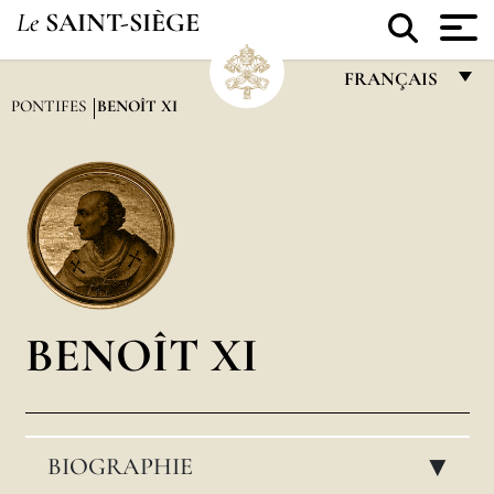
Le
SAINT-SIÈGE
FRANÇAIS
PONTIFES
BENOÎT XI
FRANÇAIS
ENGLISH
ITALIANO
PORTUGUÊS
ESPAÑOL
DEUTSCH
BENOÎT XI
POLSKI
العربيّة
BIOGRAPHIE
中文
▸