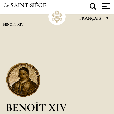
Le
SAINT-SIÈGE
FRANÇAIS
BENOÎT XIV
FRANÇAIS
ENGLISH
ITALIANO
PORTUGUÊS
ESPAÑOL
DEUTSCH
POLSKI
العربيّة
BENOÎT XIV
中文