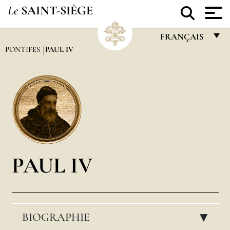
Le
SAINT-SIÈGE
FRANÇAIS
PONTIFES
PAUL IV
FRANÇAIS
ENGLISH
ITALIANO
PORTUGUÊS
ESPAÑOL
DEUTSCH
PAUL IV
POLSKI
العربيّة
BIOGRAPHIE
中文
▸