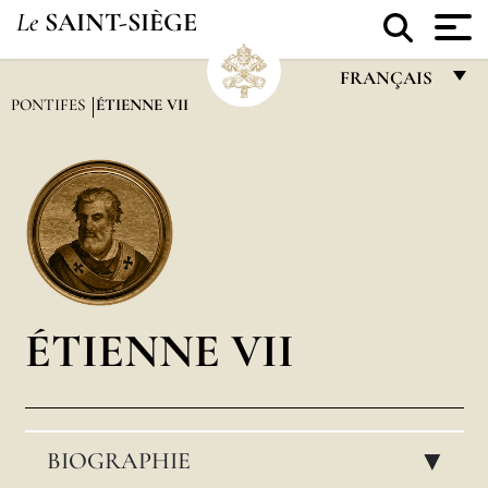
Le
SAINT-SIÈGE
FRANÇAIS
PONTIFES
ÉTIENNE VII
FRANÇAIS
ENGLISH
ITALIANO
PORTUGUÊS
ESPAÑOL
DEUTSCH
ÉTIENNE VII
POLSKI
العربيّة
BIOGRAPHIE
中文
▸