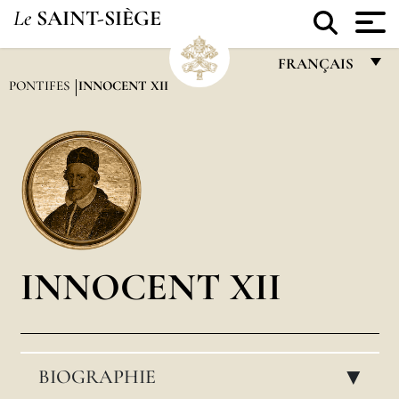
Le
SAINT-SIÈGE
FRANÇAIS
PONTIFES
INNOCENT XII
FRANÇAIS
ENGLISH
ITALIANO
PORTUGUÊS
ESPAÑOL
DEUTSCH
INNOCENT XII
POLSKI
العربيّة
BIOGRAPHIE
中文
▸