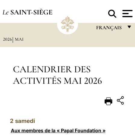
Le
SAINT-SIÈGE
FRANÇAIS
2026
MAI
FRANÇAIS
ENGLISH
ITALIANO
CALENDRIER DES
PORTUGUÊS
ACTIVITÉS MAI 2026
ESPAÑOL
DEUTSCH
POLSKI
2
samedi
العربيّة
Aux membres de la « Papal Foundation »
中文