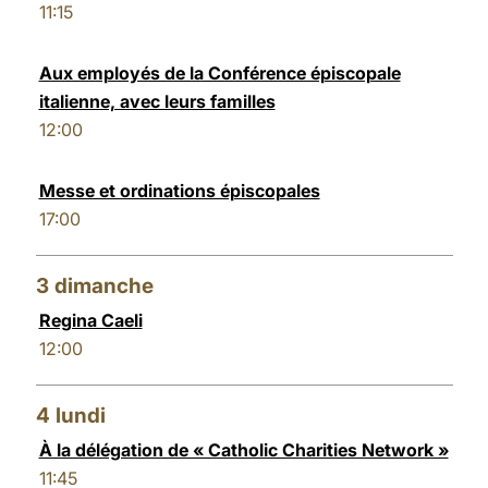
11:15
LATINE
Aux employés de la Conférence épiscopale
italienne, avec leurs familles
12:00
Messe et ordinations épiscopales
17:00
3
dimanche
Regina Caeli
12:00
4
lundi
À la délégation de « Catholic Charities Network »
11:45