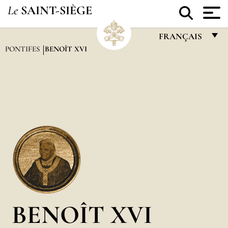
Le
SAINT-SIÈGE
FRANÇAIS
PONTIFES
BENOÎT XVI
FRANÇAIS
ENGLISH
ITALIANO
PORTUGUÊS
ESPAÑOL
DEUTSCH
POLSKI
العربيّة
BENOÎT XVI
中文