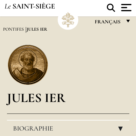
Le
SAINT-SIÈGE
FRANÇAIS
PONTIFES
JULES IER
FRANÇAIS
ENGLISH
ITALIANO
PORTUGUÊS
ESPAÑOL
DEUTSCH
JULES IER
POLSKI
العربيّة
BIOGRAPHIE
中文
▸