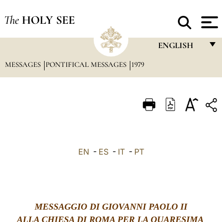
The
HOLY SEE
ENGLISH
MESSAGES
PONTIFICAL MESSAGES
1979
FRANÇAIS
ENGLISH
ITALIANO
PORTUGUÊS
ESPAÑOL
EN
-
ES
-
IT
-
PT
DEUTSCH
POLSKI
العربيّة
MESSAGGIO DI GIOVANNI PAOLO II
ALLA CHIESA DI ROMA PER LA QUARESIMA
中文