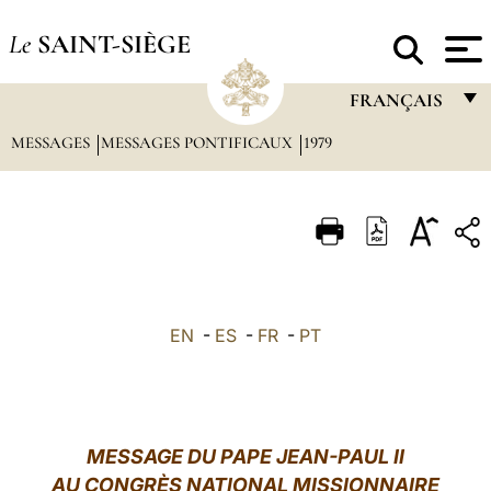
Le
SAINT-SIÈGE
FRANÇAIS
MESSAGES
MESSAGES PONTIFICAUX
1979
FRANÇAIS
ENGLISH
ITALIANO
PORTUGUÊS
ESPAÑOL
EN
-
ES
-
FR
-
PT
DEUTSCH
POLSKI
العربيّة
MESSAGE DU PAPE JEAN-PAUL II
AU CONGRÈS NATIONAL MISSIONNAIRE
中文