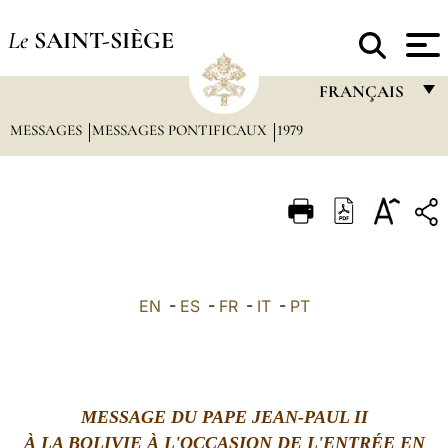
Le
SAINT-SIÈGE
FRANÇAIS
MESSAGES
MESSAGES PONTIFICAUX
1979
FRANÇAIS
ENGLISH
ITALIANO
PORTUGUÊS
ESPAÑOL
EN
-
ES
-
FR
-
IT
-
PT
DEUTSCH
POLSKI
العربيّة
MESSAGE DU PAPE JEAN-PAUL II
À LA BOLIVIE À L'OCCASION DE L'ENTRÉE EN
中文