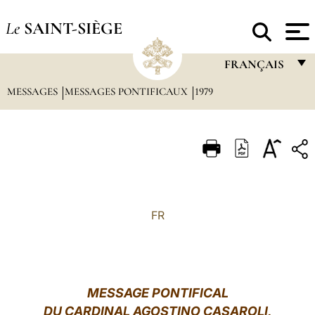
Le
SAINT-SIÈGE
FRANÇAIS
MESSAGES
MESSAGES PONTIFICAUX
1979
FRANÇAIS
ENGLISH
ITALIANO
PORTUGUÊS
ESPAÑOL
FR
DEUTSCH
POLSKI
العربيّة
MESSAGE PONTIFICAL
DU CARDINAL AGOSTINO CASAROLI,
中文