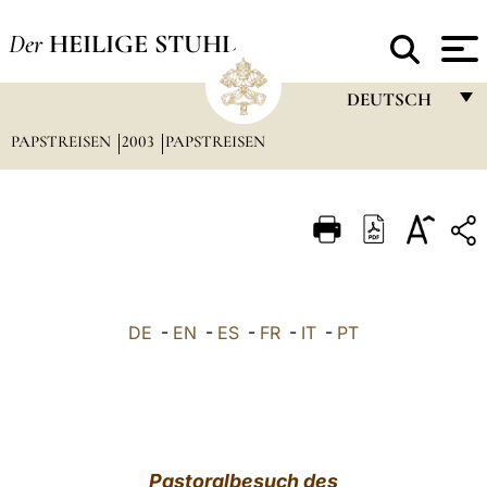
Der
HEILIGE STUHL
DEUTSCH
PAPSTREISEN
2003
PAPSTREISEN
FRANÇAIS
ENGLISH
ITALIANO
PORTUGUÊS
ESPAÑOL
DE
-
EN
-
ES
-
FR
-
IT
-
PT
DEUTSCH
POLSKI
العربيّة
Pastoralbesuch des
中文