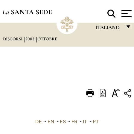
La
SANTA SEDE
ITALIANO
DISCORSI
2003
OTTOBRE
FRANÇAIS
ENGLISH
ITALIANO
PORTUGUÊS
ESPAÑOL
DEUTSCH
POLSKI
العربيّة
DE
-
EN
-
ES
-
FR
-
IT
-
PT
中文