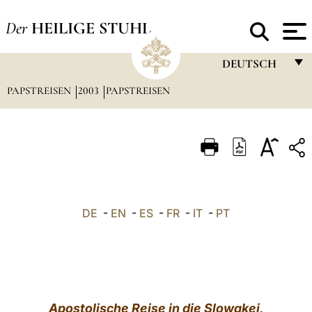
Der
HEILIGE STUHL
DEUTSCH
PAPSTREISEN
2003
PAPSTREISEN
FRANÇAIS
ENGLISH
ITALIANO
PORTUGUÊS
ESPAÑOL
DE
-
EN
-
ES
-
FR
-
IT
-
PT
DEUTSCH
POLSKI
العربيّة
Apostolische Reise in die Slowakei,
中文