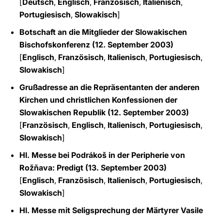
[
Deutsch
,
Englisch
,
Französisch
,
Italienisch
,
Portugiesisch
,
Slowakisch
]
Botschaft an die Mitglieder der Slowakischen
Bischofskonferenz (12. September 2003)
[
Englisch
,
Französisch
,
Italienisch
,
Portugiesisch
,
Slowakisch
]
Grußadresse an die Repräsentanten der anderen
Kirchen und christlichen Konfessionen der
Slowakischen Republik (12. September 2003)
[
Französisch
,
Englisch
,
Italienisch
,
Portugiesisch
,
Slowakisch
]
Hl. Messe bei Podrákoš in der Peripherie von
Rožňava: Predigt (13. September 2003)
[
Englisch
,
Französisch
,
Italienisch
,
Portugiesisch
,
Slowakisch
]
Hl. Messe mit Seligsprechung der Märtyrer Vasile