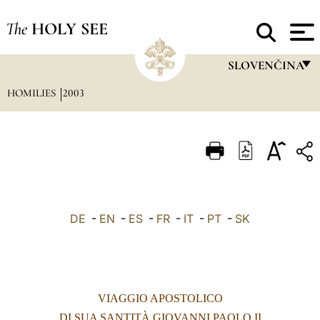
The
HOLY SEE
SLOVENČINA
HOMILIES
2003
FRANÇAIS
ENGLISH
ITALIANO
PORTUGUÊS
ESPAÑOL
DE
-
EN
-
ES
-
FR
-
IT
-
PT
-
SK
DEUTSCH
POLSKI
العربيّة
VIAGGIO APOSTOLICO
中文
DI SUA SANTITÀ GIOVANNI PAOLO II