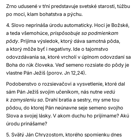
Zrno udusené v tŕní predstavuje svetské starosti, túžbu
po moci, klam bohatstva a pýchu.
4. Slovo neprináša úrodu automaticky. Hoci je Božské,
a teda všemohúce,
prispôsobuje sa podmienkam
pôdy
. Prijíma výsledok, ktorý dáva samotná pôda,
a ktorý môže byť i negatívny. Ide o tajomstvo
odovzdávania sa, ktoré vrcholí v úplnom odovzdaní sa
Boha do rúk človeka. Veď semeno rozsiate do pôdy je
vlastne Pán Ježiš (porov. Jn 12,24).
Podobenstvo o rozsievačovi a vysvetlenie, ktoré dal
sám Pán Ježiš svojim učeníkom, nás nutne
vedú
k zamysleniu sa
. Drahí bratia a sestry, my sme tou
pôdou, do ktorej Pán neúnavne seje semeno svojho
Slova a svojej lásky. V akom duchu ho prijímame? Akú
úrodu prinášame?
5. Svätý Ján Chryzostom, ktorého spomienku dnes