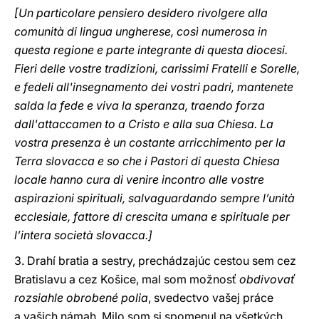
[Un particolare pensiero desidero rivolgere alla
comunità di lingua ungherese, così numerosa in
questa regione e parte integrante di questa diocesi.
Fieri delle vostre tradizioni, carissimi Fratelli e Sorelle,
e fedeli all'insegnamento dei vostri padri, mantenete
salda la fede e viva la speranza, traendo forza
dall'attaccamen to a Cristo e alla sua Chiesa. La
vostra presenza è un costante arricchimento per la
Terra slovacca e so che i Pastori di questa Chiesa
locale hanno cura di venire incontro alle vostre
aspirazioni spirituali, salvaguardando sempre l’unità
ecclesiale, fattore di crescita umana e spirituale per
l’intera società slovacca.]
3. Drahí bratia a sestry, prechádzajúc cestou sem cez
Bratislavu a cez Košice, mal som možnosť
obdivovať
rozsiahle obrobené polia
, svedectvo vašej práce
a vašich námah. Milo som si spomenul na všetkých