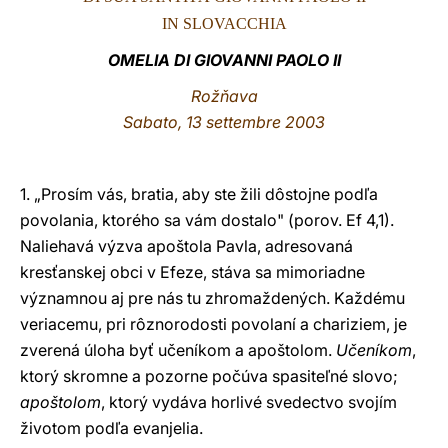
IN SLOVACCHIA
LATINE
OMELIA DI GIOVANNI PAOLO II
Rožňava
Sabato, 13 settembre 2003
1. „Prosím vás, bratia, aby ste žili dôstojne podľa
povolania, ktorého sa vám dostalo" (porov. Ef 4,1).
Naliehavá výzva apoštola Pavla, adresovaná
kresťanskej obci v Efeze, stáva sa mimoriadne
významnou aj pre nás tu zhromaždených. Každému
veriacemu, pri rôznorodosti povolaní a chariziem, je
zverená úloha byť učeníkom a apoštolom.
Učeníkom
,
ktorý skromne a pozorne počúva spasiteľné slovo;
apoštolom
, ktorý vydáva horlivé svedectvo svojím
životom podľa evanjelia.