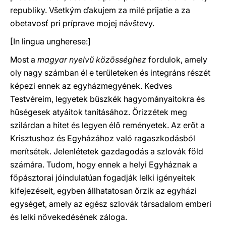
republiky. Všetkým ďakujem za milé prijatie a za
obetavosť pri príprave mojej návštevy.
[In lingua ungherese:]
Most a
magyar nyelvű közösséghez
fordulok, amely
oly nagy számban él e területeken és integráns részét
képezi ennek az egyházmegyének. Kedves
Testvéreim, legyetek büszkék hagyományaitokra és
hűségesek atyáitok tanításához. Őrizzétek meg
szilárdan a hitet és legyen élő reményetek. Az erőt a
Krisztushoz és Egyházához való ragaszkodásból
merítsétek. Jelenlétetek gazdagodás a szlovák föld
számára. Tudom, hogy ennek a helyi Egyháznak a
főpásztorai jóindulatúan fogadják lelki igényeitek
kifejezéseit, egyben állhatatosan őrzik az egyházi
egységet, amely az egész szlovák társadalom emberi
és lelki növekedésének záloga.