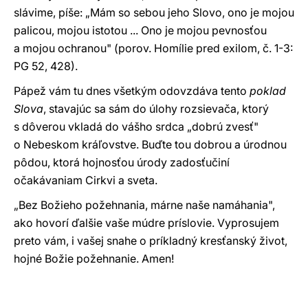
slávime, píše: „Mám so sebou jeho Slovo, ono je mojou
palicou, mojou istotou ... Ono je mojou pevnosťou
a mojou ochranou" (porov. Homílie pred exilom, č. 1-3:
PG 52, 428).
Pápež vám tu dnes všetkým odovzdáva tento
poklad
Slova
, stavajúc sa sám do úlohy rozsievača, ktorý
s dôverou vkladá do vášho srdca „dobrú zvesť"
o Nebeskom kráľovstve. Buďte tou dobrou a úrodnou
pôdou, ktorá hojnosťou úrody zadosťučiní
očakávaniam Cirkvi a sveta.
„Bez Božieho požehnania, márne naše namáhania",
ako hovorí ďalšie vaše múdre príslovie. Vyprosujem
preto vám, i vašej snahe o príkladný kresťanský život,
hojné Božie požehnanie. Amen!