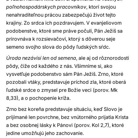
poľnohospodárskych pracovníkov
, ktorí svojou
nenahraditeľnou prácou zabezpečujú život tejto
krajiny. Zo srdca ich pozdravujem. V evanjeliovom
podobenstve, ktoré sme práve počuli, Pán Ježiš sa
prirovnáva k rozsievačovi, ktorý s dôverou seje
semeno svojho slova do pôdy ľudských sŕdc.
Úroda nezávisí len od semena
, ale aj od rôznorodosti
pôdy, čiže od každého z nás. Všimnime si, ako
vysvetľuje podobenstvo sám Pán Ježiš. Zrno, ktoré
pozobali vtáky, predstavuje príchod zla, ktoré oberá
ľudské srdce o zmysel pre Božie veci (porov. Mk
8,33), a o pochopenie kríža.
Zrno bez koreňa predstavuje situáciu, keď Slovo je
prijímané len povrchne, bez vnútorného prijatia Krista
a bez osobnej lásky k Pánovi (porov. Kol 2,7), ktoré
jedine umožňujú jeho zachovanie.