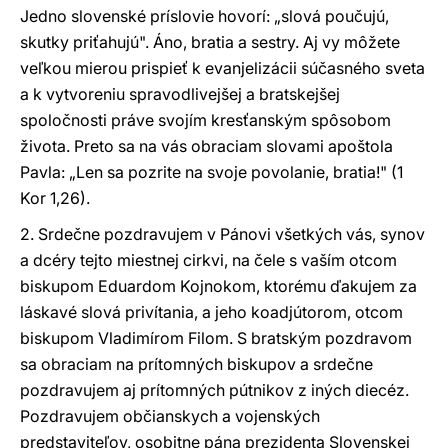
Jedno slovenské príslovie hovorí: „slová poučujú,
skutky priťahujú". Áno, bratia a sestry. Aj vy môžete
veľkou mierou prispieť k evanjelizácii súčasného sveta
a k vytvoreniu spravodlivejšej a bratskejšej
spoločnosti práve svojím kresťanským spôsobom
života. Preto sa na vás obraciam slovami apoštola
Pavla: „Len sa pozrite na svoje povolanie, bratia!" (1
Kor 1,26).
2. Srdečne pozdravujem v Pánovi všetkých vás, synov
a dcéry tejto miestnej cirkvi, na čele s vaším otcom
biskupom Eduardom Kojnokom, ktorému ďakujem za
láskavé slová privítania, a jeho koadjútorom, otcom
biskupom Vladimírom Filom. S bratským pozdravom
sa obraciam na prítomných biskupov a srdečne
pozdravujem aj prítomných pútnikov z iných diecéz.
Pozdravujem občianskych a vojenských
predstaviteľov, osobitne pána prezidenta Slovenskej