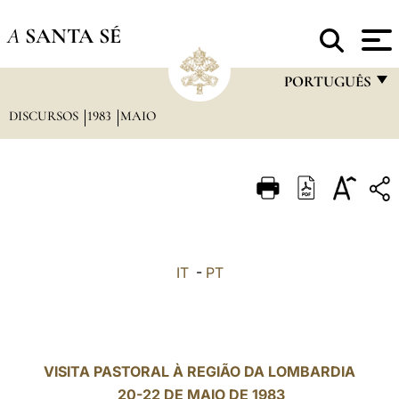
A
SANTA SÉ
PORTUGUÊS
DISCURSOS
1983
MAIO
FRANÇAIS
ENGLISH
ITALIANO
PORTUGUÊS
ESPAÑOL
IT
-
PT
DEUTSCH
POLSKI
العربيّة
VISITA PASTORAL À REGIÃO DA LOMBARDIA
20-22 DE MAIO DE 1983
中文