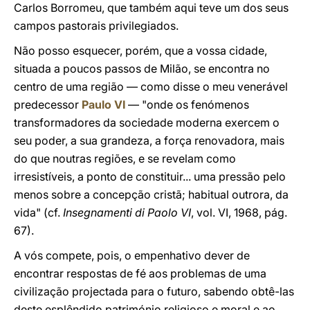
Carlos Borromeu, que também aqui teve um dos seus
campos pastorais privilegiados.
Não posso esquecer, porém, que a vossa cidade,
situada a poucos passos de Milão, se encontra no
centro de uma região — como disse o meu venerável
predecessor
Paulo VI
— "onde os fenómenos
transformadores da sociedade moderna exercem o
seu poder, a sua grandeza, a força renovadora, mais
do que noutras regiões, e se revelam como
irresistíveis, a ponto de constituir... uma pressão pelo
menos sobre a concepção cristã; habitual outrora, da
vida" (cf.
Insegnamenti di Paolo VI
, vol. VI, 1968, pág.
67).
A vós compete, pois, o empenhativo dever de
encontrar respostas de fé aos problemas de uma
civilização projectada para o futuro, sabendo obtê-las
deste esplêndido património religioso e moral e ao