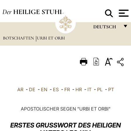
Der
HEILIGE STUHL
DEUTSCH
BOTSCHAFTEN
URBI ET ORBI
FRANÇAIS
ENGLISH
ITALIANO
PORTUGUÊS
ESPAÑOL
AR
-
DE
-
EN
-
ES
-
FR
-
HR
-
IT
-
PL
-
PT
DEUTSCH
POLSKI
APOSTOLISCHER SEGEN "URBI ET ORBI"
العربيّة
ERSTES GRUSSWORT D
ES HEILIGEN
中文