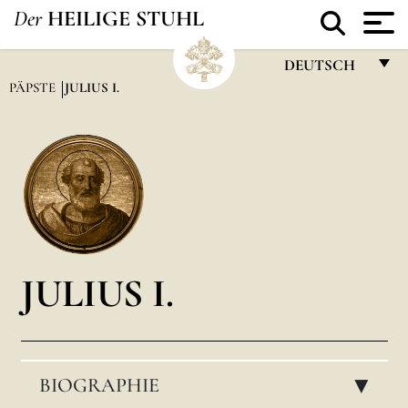
Der
HEILIGE STUHL
DEUTSCH
PÄPSTE
JULIUS I.
FRANÇAIS
ENGLISH
ITALIANO
PORTUGUÊS
ESPAÑOL
DEUTSCH
JULIUS I.
POLSKI
العربيّة
BIOGRAPHIE
中文
▸