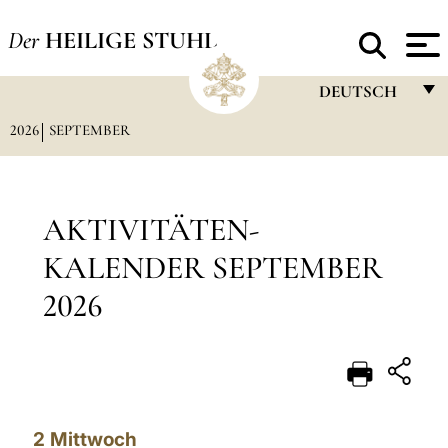
Der
HEILIGE STUHL
DEUTSCH
2026
SEPTEMBER
FRANÇAIS
ENGLISH
ITALIANO
AKTIVITÄTEN-
PORTUGUÊS
KALENDER SEPTEMBER
ESPAÑOL
2026
DEUTSCH
POLSKI
العربيّة
2
Mittwoch
中文