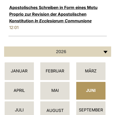
Apostolisches Schreiben in Form eines Motu
Proprio zur Revision der Apostolischen
Konstitution
In Ecclesiarum Communione
12:01
2026
K
JANUAR
FEBRUAR
MÄRZ
A
L
E
APRIL
MAI
JUNI
N
D
JULI
SEPTEMBER
E
AUGUST