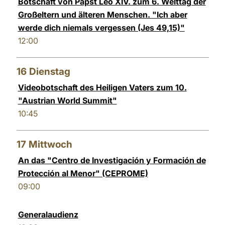
Botschaft von Papst Leo XIV. zum 6. Welttag der
Großeltern und älteren Menschen. "Ich aber
werde dich niemals vergessen (Jes 49,15)"
12:00
16
Dienstag
Videobotschaft des Heiligen Vaters zum 10.
"Austrian World Summit"
10:45
17
Mittwoch
An das "Centro de Investigación y Formación de
Protección al Menor" (CEPROME)
09:00
Generalaudienz