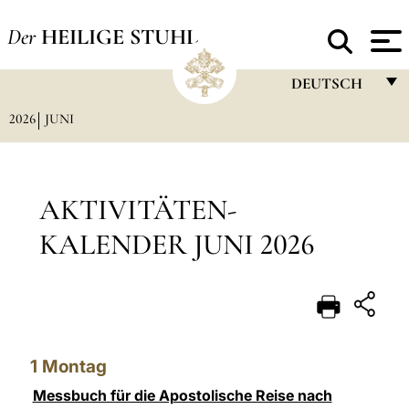
Der
HEILIGE STUHL
DEUTSCH
2026
JUNI
FRANÇAIS
ENGLISH
ITALIANO
AKTIVITÄTEN-
PORTUGUÊS
KALENDER JUNI 2026
ESPAÑOL
DEUTSCH
POLSKI
1
Montag
العربيّة
Messbuch für die Apostolische Reise nach
中文